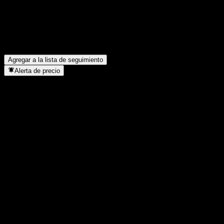
trimestre pasado?
▼
¿CSC Financial. paga dividendos?
▼
¿Cuántos empleados tiene CSC Financial.?
▼
¿En qué sector se encuentra CSC Financial.?
▼
¿Cuándo realizó CSC Financial. un split de acciones?
▼
¿Dónde tiene su sede CSC Financial.?
▼
Agregar a la lista de seguimiento
Alerta de precio