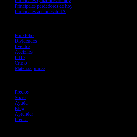
Principales ganadores de hoy
Principales perdedores de hoy
Principales acciones de IA
Funciones
Portafolio
Dividendos
Eventos
Acciones
ETFs
Cripto
Materias primas
company
Precios
Socio
Ayuda
Blog
Aprender
Prensa
Legal