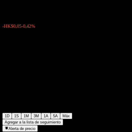
HK$11,72
3
-HK$0,05
-0,42%
06:48 Hoy
1D
1S
1M
3M
1A
5A
Máx
Agregar a la lista de seguimiento
Alerta de precio