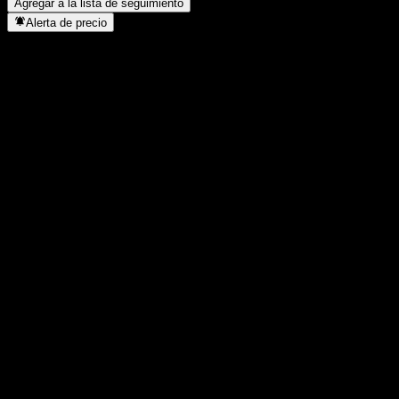
Agregar a la lista de seguimiento
Alerta de precio
Estadísticas
Máximo del día
4870
Mínimo del día
4800
Máximo 52S
4870
Mínimo 52S
2931
Volumen
300
Volumen prom.
1338
Cap. bursátil
6,97B
Relación P/E
5,85
Rendimiento por dividendo
2,09%
Dividendo