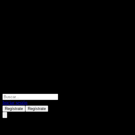
Iniciar sesión
Regístrate
Regístrate
Tokyo Automatic Machinery