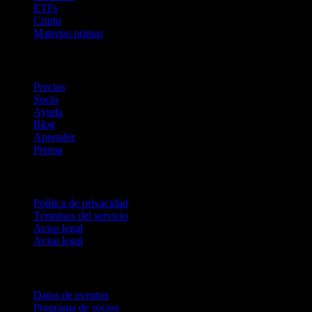
ETFs
Cripto
Materias primas
company
Precios
Socio
Ayuda
Blog
Aprender
Prensa
Legal
Política de privacidad
Términos del servicio
Aviso legal
Aviso legal
Para empresas
Datos de eventos
Programa de socios