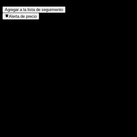
¿Dónde tiene su sede Tokyo Automatic Machinery Works?
▼
Agregar a la lista de seguimiento
Alerta de precio