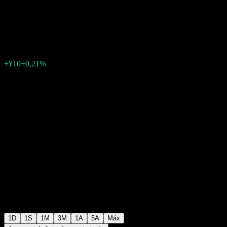
Works
¥4800
1
+¥10
+0,21%
03:35 Hoy
1D
1S
1M
3M
1A
5A
Máx