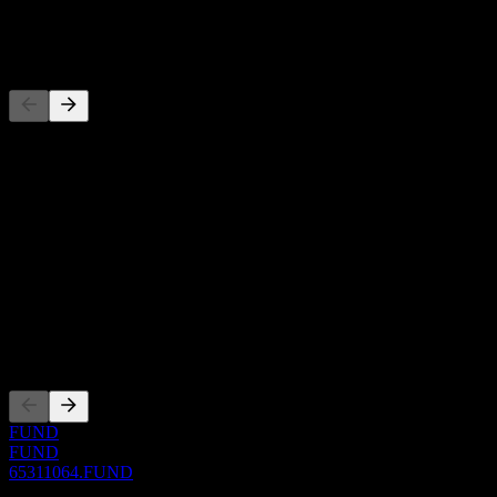
-
Competidores
Esta lista es un análisis basado en eventos recientes del mercado. No
es una recomendación de inversión.
Acerca de
Show more...
CEO
ISIN
65311064
Cotizaciones
FUND
FUND
65311064.FUND