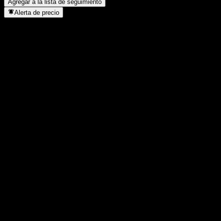
Agregar a la lista de seguimiento
Alerta de precio
Estadísticas
Máximo del día
17.068
Mínimo del día
17.068
Máximo 52S
17.161
Mínimo 52S
15.499
Volumen
-
Volumen prom.
-
Cap. bursátil
0
Relación P/E
-
Rendimiento por dividendo
-
Dividendo