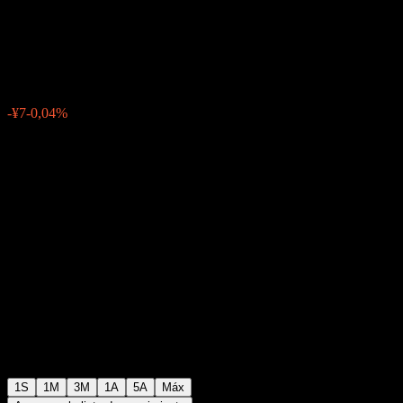
Balance Stable
¥17.068
0
-¥7
-0,04%
Última semana
1S
1M
3M
1A
5A
Máx