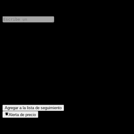
0 Comments
Comparte tus ideas
FAQ
¿Cuál es el precio de la acción de Russell Investment Global
Balance Stable hoy?
▼
¿Cuál es el símbolo de la acción de Russell Investment Global
Balance Stable?
▼
¿En qué sector se encuentra Russell Investment Global Balance
Stable?
▼
¿Cuándo realizó Russell Investment Global Balance Stable un
split de acciones?
▼
Agregar a la lista de seguimiento
Alerta de precio