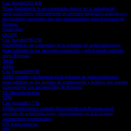
Cap. bursátil
283,46B
Texas Instruments es un competidor directo en la industria de
semiconductores, especialmente en circuitos integrados analógicos y
procesadores integrados que son fundamentales para el negocio de
Renesas.
Qualcomm
QCOM
Cap. bursátil
199,37B
Qualcomm es un competidor en la industria de semiconductores,
especialmente en los mercados automotriz y móvil donde también
opera Renesas.
AMD
AMD
Cap. bursátil
909,7B
AMD compite con Renesas en la industria de semiconductores,
especialmente en los sectores de computación y gráficos que pueden
superponerse con los mercados de Renesas.
ST Microelectronics
STM
Cap. bursátil
63,77B
STMicroelectronics compite directamente con Renesas en el
mercado de semiconductores, especialmente en aplicaciones
automotrices e industriales.
ON Semiconductor
ON