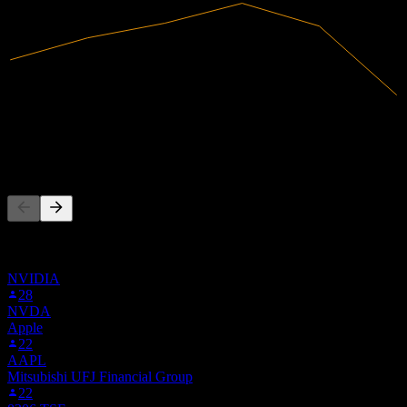
1,32T
Ingresos
-51,76B
Ingreso neto
La gente también sigue
Esta lista se basa en las listas de seguimiento de usuarios de Stock
Events que siguen a 6723.TSE. No es una recomendación de
inversión.
NVIDIA
28
NVDA
Apple
22
AAPL
Mitsubishi UFJ Financial Group
22