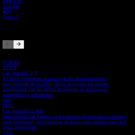
8306.TSE
Alphabet
20
GOOGL
Competidores
Esta lista es un análisis basado en eventos recientes del mercado. No
es una recomendación de inversión.
NVIDIA
NVDA
Cap. bursátil
5,11T
NVIDIA compite en el espacio de los semiconductores,
especialmente en las GPU, donde sus productos pueden
superponerse con las ofertas de Renesas en aplicaciones
automotrices e industriales.
Intel
INTC
Cap. bursátil
552,06B
Intel compite con Renesas en los sectores de microprocesadores y
semiconductores, especialmente en áreas como automoción e IoT.
Texas Instruments
TXN