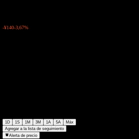
¥3673
190
-¥140
-3,67%
06:30 Hoy
1D
1S
1M
3M
1A
5A
Máx
Agregar a la lista de seguimiento
Alerta de precio