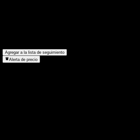
el trimestre pasado?
▼
¿Cuál fue el ingreso de Renesas Electronics el año pasado?
▼
¿Cuál fue el ingreso neto de Renesas Electronics del año pasado?
▼
¿Renesas Electronics paga dividendos?
▼
¿Cuántos empleados tiene Renesas Electronics?
▼
¿En qué sector se encuentra Renesas Electronics?
▼
¿Cuándo realizó Renesas Electronics un split de acciones?
▼
¿Dónde tiene su sede Renesas Electronics?
▼
Agregar a la lista de seguimiento
Alerta de precio