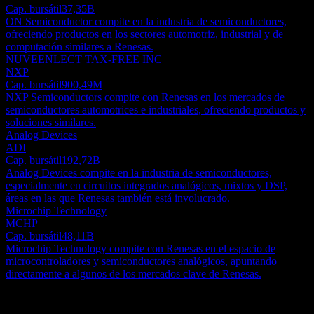
Cap. bursátil
37,35B
ON Semiconductor compite en la industria de semiconductores,
ofreciendo productos en los sectores automotriz, industrial y de
computación similares a Renesas.
NUVEENLECT TAX-FREE INC
NXP
Cap. bursátil
900,49M
NXP Semiconductors compite con Renesas en los mercados de
semiconductores automotrices e industriales, ofreciendo productos y
soluciones similares.
Analog Devices
ADI
Cap. bursátil
192,72B
Analog Devices compite en la industria de semiconductores,
especialmente en circuitos integrados analógicos, mixtos y DSP,
áreas en las que Renesas también está involucrado.
Microchip Technology
MCHP
Cap. bursátil
48,11B
Microchip Technology compite con Renesas en el espacio de
microcontroladores y semiconductores analógicos, apuntando
directamente a algunos de los mercados clave de Renesas.
Acerca de