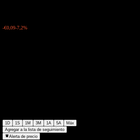
€1,1600
12
-€0,09
-7,2%
Tuesday 06:02
1D
1S
1M
3M
1A
5A
Máx
Agregar a la lista de seguimiento
Alerta de precio