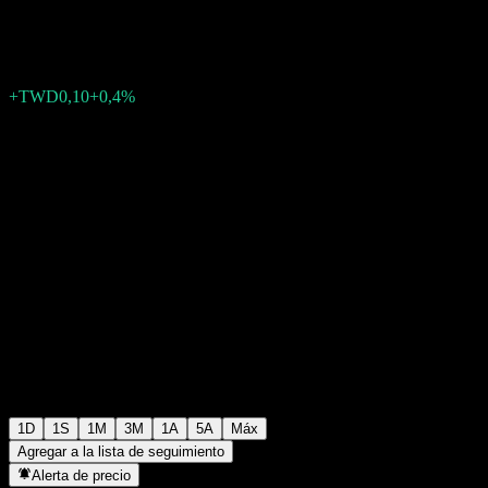
TWD25,15
0
+TWD0,10
+0,4%
Friday 03:22
1D
1S
1M
3M
1A
5A
Máx
Agregar a la lista de seguimiento
Alerta de precio