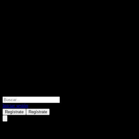
Iniciar sesión
Regístrate
Regístrate
BoYen Therapeutics