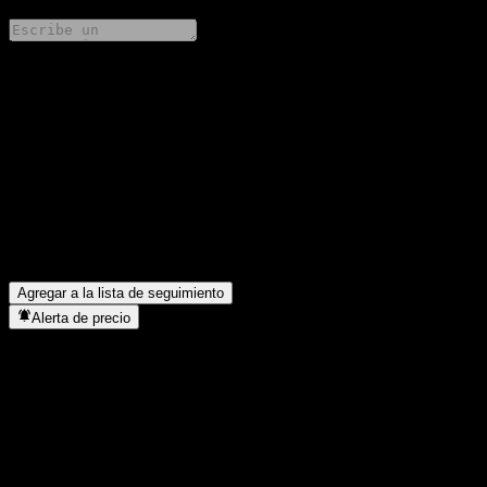
Comparte tus ideas
FAQ
¿Cuál es el precio de la acción de BoYen Therapeutics hoy?
▼
¿Cuál es el símbolo de la acción de BoYen Therapeutics?
▼
¿Cuál es la capitalización de mercado de BoYen Therapeutics?
▼
¿En qué sector se encuentra BoYen Therapeutics?
▼
¿Cuándo realizó BoYen Therapeutics un split de acciones?
▼
Agregar a la lista de seguimiento
Alerta de precio