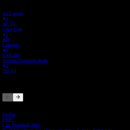
Events que siguen a 7XT.MU. No es una recomendación de
inversión.
Air Canada
3
AC.TO
Coca-Cola
2
KO
Enbridge
2
ENB.TO
Toronto Dominion Bank
2
TD.TO
Competidores
Esta lista es un análisis basado en eventos recientes del mercado. No
es una recomendación de inversión.
PayPal
PYPL
Cap. bursátil
40,86B