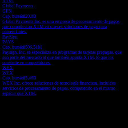
XTM.
Global Payments
GPN
Cap. bursátil
20,8B
Global Payments Inc. es una empresa de procesamiento de pagos
que compite con XTM en ofrecer soluciones de pago para
comerciantes.
PaySign
PAYS
Cap. bursátil
506,51M
Paysign, Inc. se especializa en programas de tarjetas prepagas, que
son parte del mercado al que también apunta XTM, lo que los
convierte en competidores.
WEX
WEX
Cap. bursátil
5,46B
WEX Inc. ofrece soluciones de tecnología financiera, incluidos
servicios de procesamiento de pagos, compitiendo en el mismo
espacio que XTM.
Acerca de
XTM Inc. es una empresa líder en tecnología financiera
especializada en proporcionar acceso rápido a salarios y propinas
devengados para empleados dentro de las industrias de la