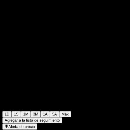
€0,096000
0
+€0,00
+0%
Monday 20:00
1D
1S
1M
3M
1A
5A
Máx
Agregar a la lista de seguimiento
Alerta de precio