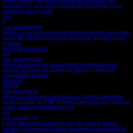
PayPal Holdings, Inc. ofrece soluciones de pago digital para
consumidores y comerciantes, compitiendo directamente con los
servicios de pago de XTM.
Visa
V
Cap. bursátil
663,65B
Visa Inc. es una empresa global de tecnología de pagos que compite
con XTM en facilitar transferencias electrónicas de fondos en todo
el mundo.
Mastercard Incorporated
MA
Cap. bursátil
465,42B
Mastercard Incorporated es una corporación multinacional de
servicios financieros que compite con XTM en el espacio de
procesamiento de pagos.
Adyen NV
ADYEY
Cap. bursátil
30,5B
Adyen N.V. ofrece servicios de pago que compiten directamente
con las soluciones de XTM, sirviendo a empresas en todo el mundo.
Fidelity National Information Services
FIS
Cap. bursátil
21,7B
Fidelity National Information Services, Inc. ofrece tecnologías
bancarias y de pagos que compiten directamente con las ofertas de