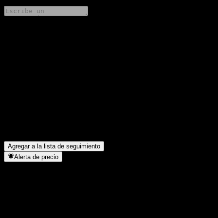
Comparte tus ideas
FAQ
¿Cuál es el precio de la acción de XTM hoy?
▼
¿Cuál es el símbolo de la acción de XTM?
▼
¿Cuál es la capitalización de mercado de XTM?
▼
¿Cuál fue el ingreso de XTM el año pasado?
▼
¿Cuál fue el ingreso neto de XTM del año pasado?
▼
¿En qué sector se encuentra XTM?
▼
¿Cuándo realizó XTM un split de acciones?
▼
Agregar a la lista de seguimiento
Alerta de precio