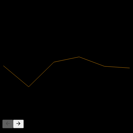
Finanzas
-252,64%
Margen de beneficio
No rentable
2019
2020
2021
2022
2023
2024
6,14M
Ingresos
-15,5M
Ingreso neto
La gente también sigue
Esta lista se basa en las listas de seguimiento de usuarios de Stock