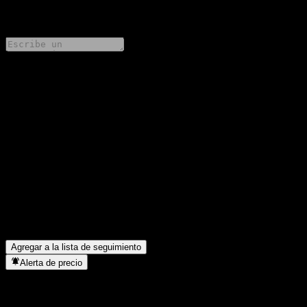
0 Comments
Comparte tus ideas
FAQ
¿Cuál es el precio de la acción de Eastspring India Core Equity
Fund hoy?
▼
¿Cuál es el símbolo de la acción de Eastspring India Core Equity
Fund?
▼
¿En qué sector se encuentra Eastspring India Core Equity Fund?
▼
¿Cuándo realizó Eastspring India Core Equity Fund un split de
acciones?
▼
Agregar a la lista de seguimiento
Alerta de precio