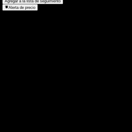
Agregar a la lista de seguimiento
Alerta de precio
Estadísticas
Máximo del día
16.444
Mínimo del día
16.444
Máximo 52S
17.275
Mínimo 52S
14.901
Volumen
-
Volumen prom.
-
Cap. bursátil
0
Relación P/E
-
Rendimiento por dividendo
-
Dividendo