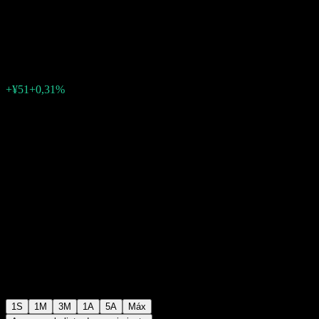
Fund
¥16.444
0
+¥51
+0,31%
Última semana
1S
1M
3M
1A
5A
Máx