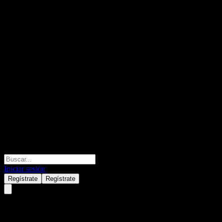
Iniciar sesión
Regístrate
Regístrate
Eastspring India Core Equity