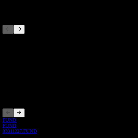
-
Competidores
Esta lista es un análisis basado en eventos recientes del mercado. No
es una recomendación de inversión.
Acerca de
Show more...
CEO
ISIN
83311227
Cotizaciones
FUND
FUND
83311227.FUND