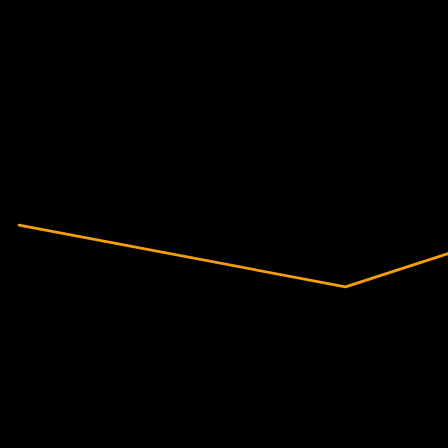
Finanzas
10%
Margen de beneficio
Rentable
2021
2022
2023
2024
2025