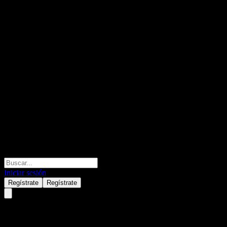
Iniciar sesión
Regístrate
Regístrate
Al Ashghal Al Moysra