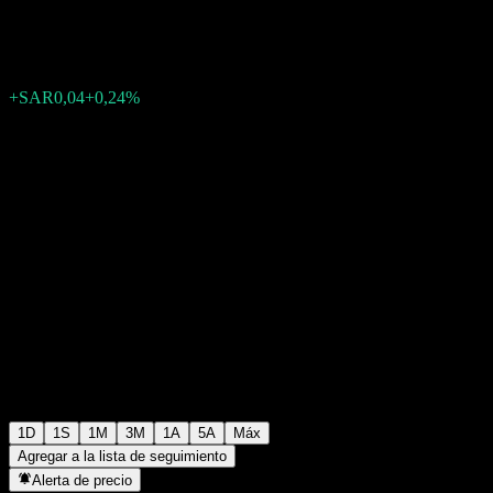
SAR16,90
3
+SAR0,04
+0,24%
Thursday 08:44
1D
1S
1M
3M
1A
5A
Máx
Agregar a la lista de seguimiento
Alerta de precio