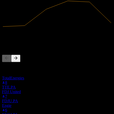
304M
Ingresos
915.000
Ingreso neto
La gente también sigue
Esta lista se basa en las listas de seguimiento de usuarios de Stock
Events que siguen a 9VP.STU. No es una recomendación de
inversión.
TotalEnergies
8
TTE.PA
FDJ United
7
FDJU.PA
Engie
6