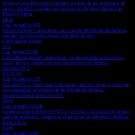
Molson Coors Beverage Company, a través de sus segmentos de
vino y champán, compite en el mercado de bebidas alcohólicas.
Brown-Forman
BF.B
Cap. bursátil
21,49B
Brown-Forman Corporation, con su gama de bebidas alcohólicas,
compite en el mercado global de bebidas de lujo.
Constellation Brands
STZ
Cap. bursátil
22,9B
Constellation Brands, productora y comercializadora de cerveza,
vino y licores, compite en la misma industria de bebidas.
Heineken N.V
HEIA.AS
Cap. bursátil
42,12B
Heineken N.V. posee marcas de vinos y licores, lo que la convierte
en competidora en el mercado de bebidas alcohólicas.
Anheuser-Busch InBev SA/NV
BUD
Cap. bursátil
153,86B
Anheuser-Busch InBev SA/NV, a través de su distribución global y
gama de productos, compite en el sector de las bebidas alcohólicas.
Boston Beer
SAM
Cap. bursátil
1,84B