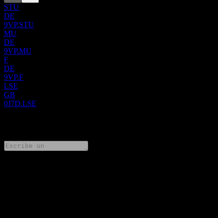
STU
DE
9VP.STU
MU
DE
9VP.MU
F
DE
9VP.F
LSE
GB
0J7D.LSE
0 Comments
Comparte tus ideas
FAQ