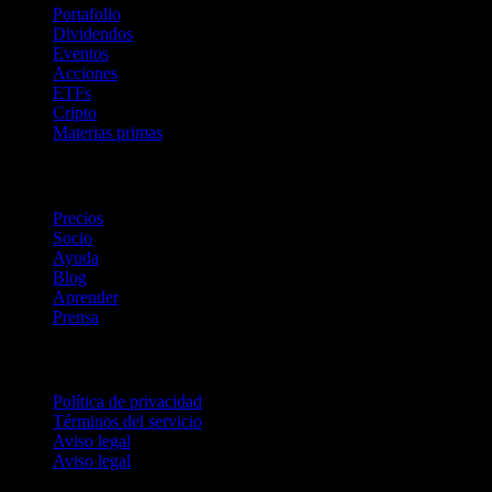
Portafolio
Dividendos
Eventos
Acciones
ETFs
Cripto
Materias primas
company
Precios
Socio
Ayuda
Blog
Aprender
Prensa
Legal
Política de privacidad
Términos del servicio
Aviso legal
Aviso legal