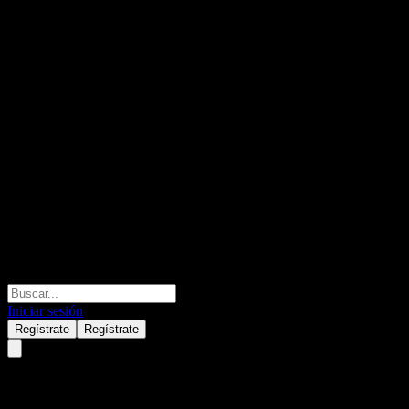
Iniciar sesión
Regístrate
Regístrate
Maison Pommery & Associes