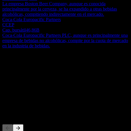
La empresa Boston Beer Company, aunque es conocida
principalmente por la cerveza, se ha expandido a otras bebidas
alcohólicas, compitiendo indirectamente en el mercado.
Coca-Cola Europacific Partners
CCEP
Cap. bursátil
46,86B
Coca-Cola Europacific Partners PLC, aunque es principalmente una
empresa de bebidas no alcohólicas, compite por la cuota de mercado
en la industria de bebidas.
Acerca de
Maison Pommery & Associés, junto con sus filiales, produce y
vende vinos y champañas en Francia, Europa e internacionalmente.
Opera a través de los segmentos de Champagne y Otros Artículos, y
Vinos de Sable y Provenza. La empresa se conocía anteriormente
Show more...
como Vranken-Pommery Monopole Société Anonyme y cambió su
CEO
nombre a Maison Pommery & Associés en enero de 2026. Maison
ISIN
Pommery & Associés fue fundada en 1976 y tiene su sede en
FR0000062796
Reims, Francia. Maison Pommery & Associés opera como una filial
de Compagnie Vranken.
Cotizaciones