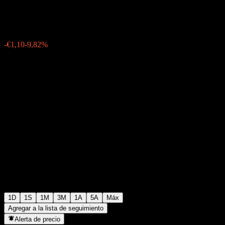
€10,10
40
-€1,10
-9,82%
Thursday 18:47
1D
1S
1M
3M
1A
5A
Máx
Agregar a la lista de seguimiento
Alerta de precio