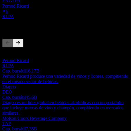
ENGI.PA
Pernod Ricard
6
RI.PA
Competidores
Esta lista es un análisis basado en eventos recientes del mercado. No
es una recomendación de inversión.
Pernod Ricard
RI.PA
Cap. bursátil
16,17B
Pernod Ricard produce una variedad de vinos y licores, compitiendo
en el mismo sector de bebidas.
Diageo
DEO
Cap. bursátil
45,6B
Diageo es un líder global en bebidas alcohólicas con un portafolio
que incluye marcas de vino y champán, compitiendo en mercados
similares.
Molson Coors Beverage Company
TAP
Cap. bursátil
7,35B