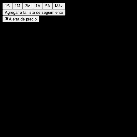
1S
1M
3M
1A
5A
Máx
Agregar a la lista de seguimiento
Alerta de precio
Estadísticas
Máximo del día
-
Mínimo del día
-
Máximo 52S
12,66
Mínimo 52S
12,08
Volumen
-
Volumen prom.
-
Cap. bursátil
0
Relación P/E
-
Rendimiento por dividendo