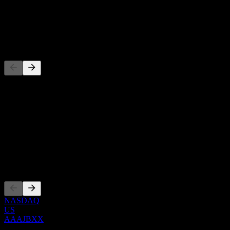
-
Dividendo
-
Competidores
Esta lista es un análisis basado en eventos recientes del mercado. No
es una recomendación de inversión.
Acerca de
Show more...
CEO
Cotizaciones
NASDAQ
US
AAAJBXX