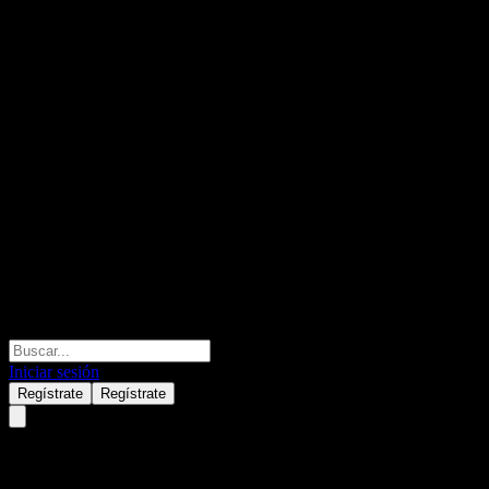
Iniciar sesión
Regístrate
Regístrate
Barclays Bank Capped Dual