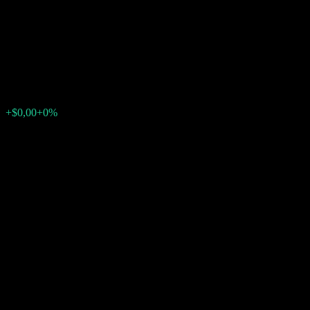
Directional Capped Point to
Point Barrier Note AAAJBXX
$12,66
0
+$0,00
+0%
Última semana