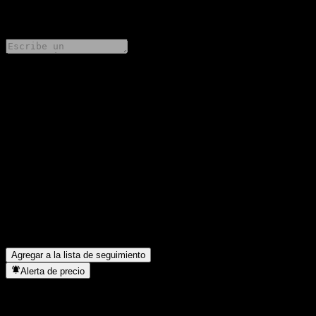
0 Comments
Comparte tus ideas
FAQ
¿Cuál es el precio de la acción de Barclays Bank Capped Dual
Directional Capped Point to Point Barrier Note AAAJBXX hoy?
▼
¿Cuál es el símbolo de la acción de Barclays Bank Capped Dual
Directional Capped Point to Point Barrier Note AAAJBXX?
▼
¿En qué sector se encuentra Barclays Bank Capped Dual
Directional Capped Point to Point Barrier Note AAAJBXX?
▼
¿Cuándo realizó Barclays Bank Capped Dual Directional Capped
Point to Point Barrier Note AAAJBXX un split de acciones?
▼
Agregar a la lista de seguimiento
Alerta de precio