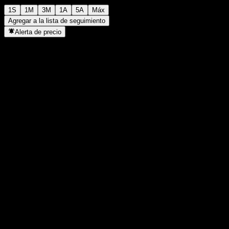
1S
1M
3M
1A
5A
Máx
Agregar a la lista de seguimiento
Alerta de precio
Estadísticas
Máximo del día
-
Mínimo del día
-
Máximo 52S
10,19
Mínimo 52S
9,23
Volumen
-
Volumen prom.
-
Cap. bursátil
0
Relación P/E
-
Rendimiento por dividendo