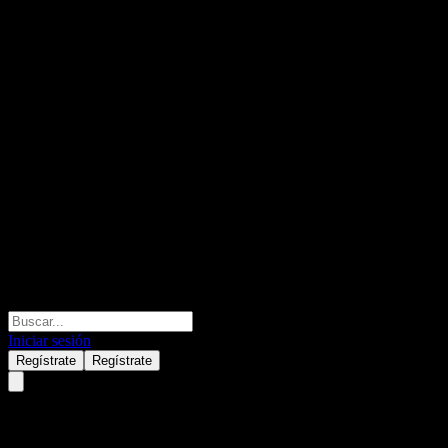
Iniciar sesión
Regístrate
Regístrate
Citigroup Global Markets