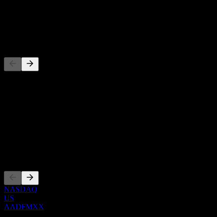
-
Dividendo
-
Competidores
Esta lista es un análisis basado en eventos recientes del mercado. No
es una recomendación de inversión.
Acerca de
Show more...
CEO
Cotizaciones
NASDAQ
US
AADFMXX