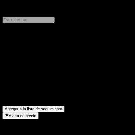
0 Comments
Comparte tus ideas
FAQ
¿Cuál es el precio de la acción de Citigroup Global Markets
Capped Dual Directional Barrier Note AADFMXX hoy?
▼
¿Cuál es el símbolo de la acción de Citigroup Global Markets
Capped Dual Directional Barrier Note AADFMXX?
▼
¿En qué sector se encuentra Citigroup Global Markets Capped
Dual Directional Barrier Note AADFMXX?
▼
¿Cuándo realizó Citigroup Global Markets Capped Dual
Directional Barrier Note AADFMXX un split de acciones?
▼
Agregar a la lista de seguimiento
Alerta de precio