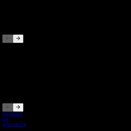
-
Dividendo
-
Competidores
Esta lista es un análisis basado en eventos recientes del mercado. No
es una recomendación de inversión.
Acerca de
Show more...
CEO
Cotizaciones
NASDAQ
US
AAEGKXX