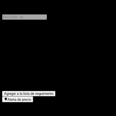
0 Comments
Comparte tus ideas
FAQ
¿Cuál es el precio de la acción de HSBC Bank USA N.A. All Up
Worst Of CD With Minimum Coupon AAEGKXX hoy?
▼
¿Cuál es el símbolo de la acción de HSBC Bank USA N.A. All
Up Worst Of CD With Minimum Coupon AAEGKXX?
▼
¿En qué sector se encuentra HSBC Bank USA N.A. All Up
Worst Of CD With Minimum Coupon AAEGKXX?
▼
¿Cuándo realizó HSBC Bank USA N.A. All Up Worst Of CD
With Minimum Coupon AAEGKXX un split de acciones?
▼
Agregar a la lista de seguimiento
Alerta de precio