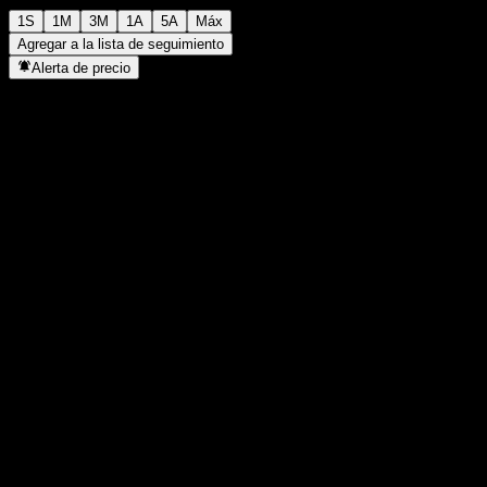
1S
1M
3M
1A
5A
Máx
Agregar a la lista de seguimiento
Alerta de precio
Estadísticas
Máximo del día
-
Mínimo del día
-
Máximo 52S
99,97
Mínimo 52S
93,3
Volumen
-
Volumen prom.
-
Cap. bursátil
0
Relación P/E
-
Rendimiento por dividendo