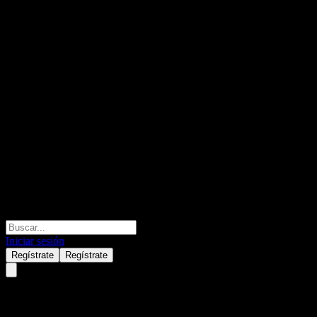
Iniciar sesión
Regístrate
Regístrate
HSBC Bank USA N.A. All Up