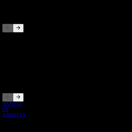
-
Competidores
Esta lista es un análisis basado en eventos recientes del mercado. No
es una recomendación de inversión.
Acerca de
Show more...
CEO
Cotizaciones
NASDAQ
US
AAEHTXX
0 Comments