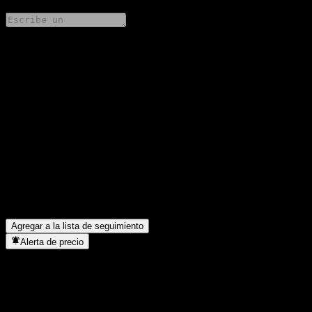
Comparte tus ideas
FAQ
¿Cuál es el precio de la acción de Morgan Stanley Point to Point
Barrier Note AAEHTXX hoy?
▼
¿Cuál es el símbolo de la acción de Morgan Stanley Point to
Point Barrier Note AAEHTXX?
▼
¿En qué sector se encuentra Morgan Stanley Point to Point
Barrier Note AAEHTXX?
▼
¿Cuándo realizó Morgan Stanley Point to Point Barrier Note
AAEHTXX un split de acciones?
▼
Agregar a la lista de seguimiento
Alerta de precio