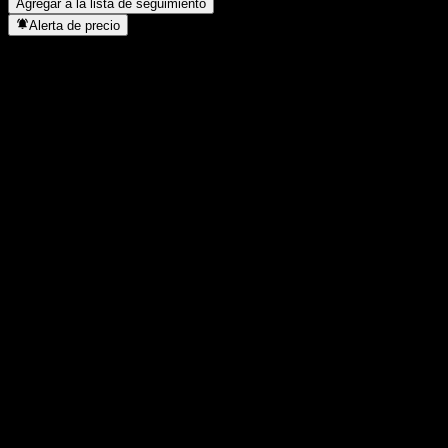
Agregar a la lista de seguimiento
Alerta de precio
Estadísticas
Máximo del día
-
Mínimo del día
-
Máximo 52S
188,51
Mínimo 52S
154,79
Volumen
-
Volumen prom.
-
Cap. bursátil
0
Relación P/E
-
Rendimiento por dividendo
-
Dividendo