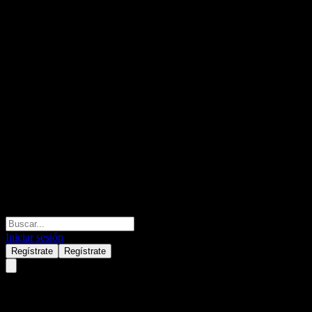
Iniciar sesión
Regístrate
Regístrate
Morgan Stanley Point to Point