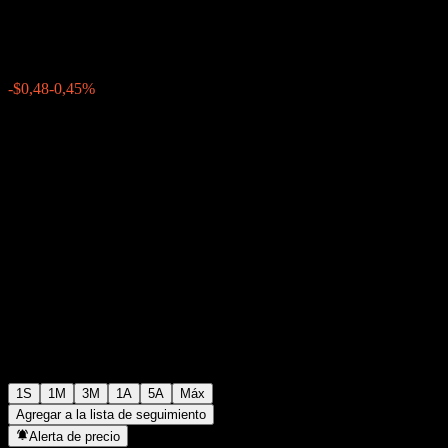
$106,81
0
-$0,48
-0,45%
Última semana
1S
1M
3M
1A
5A
Máx
Agregar a la lista de seguimiento
Alerta de precio