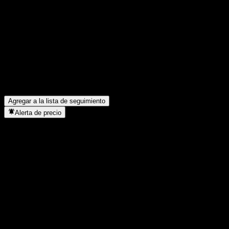
Comparte tus ideas
FAQ
¿Cuál es el precio de la acción de Citigroup Global Markets Poin
¿Cuál es el símbolo de la acción de Citigroup Global Markets Po
¿En qué sector se encuentra Citigroup Global Markets Point to P
¿Cuándo realizó Citigroup Global Markets Point to Point Fully P
Agregar a la lista de seguimiento
Alerta de precio