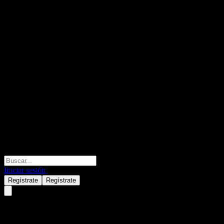
Iniciar sesión
Regístrate
Regístrate
Citigroup Global Markets Point