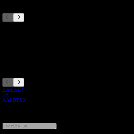
Competidores
Esta lista es un análisis basado en eventos recientes del mercado. No
Acerca de
Show more...
CEO
Cotizaciones
NASDAQ
US
AALDTXX
0 Comments