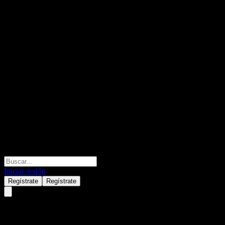
Iniciar sesión
Regístrate
Regístrate
JPMorgan Chase Financial Co