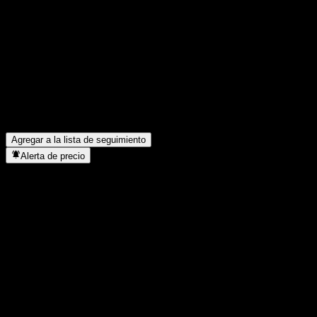
Comparte tus ideas
FAQ
¿Cuál es el precio de la acción de JPMorgan Chase Financial 
¿Cuál es el símbolo de la acción de JPMorgan Chase Financial
¿En qué sector se encuentra JPMorgan Chase Financial Compan
¿Cuándo realizó JPMorgan Chase Financial Company LLC Dual Di
Agregar a la lista de seguimiento
Alerta de precio