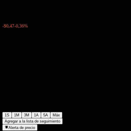
$130,54
0
-$0,47
-0,36%
Última semana
1S
1M
3M
1A
5A
Máx
Agregar a la lista de seguimiento
Alerta de precio