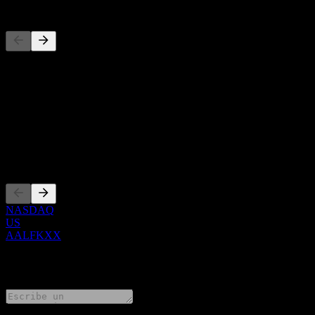
Competidores
Esta lista es un análisis basado en eventos recientes del mercado. No
Acerca de
Show more...
CEO
Cotizaciones
NASDAQ
US
AALFKXX
0 Comments