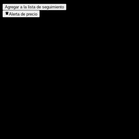
split de acciones?
▼
Agregar a la lista de seguimiento
Alerta de precio