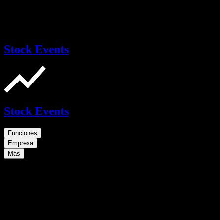
Stock Events
Stock Events
Funciones
Empresa
Más