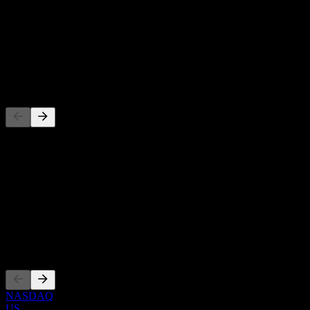
-
Rendimiento por dividendo
-
Dividendo
-
Competidores
Esta lista es un análisis basado en eventos recientes del mercado. No
es una recomendación de inversión.
Acerca de
Show more...
CEO
Cotizaciones
NASDAQ
US