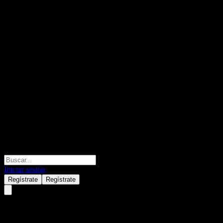
Iniciar sesión
Regístrate
Regístrate
JPMorgan Chase Financial