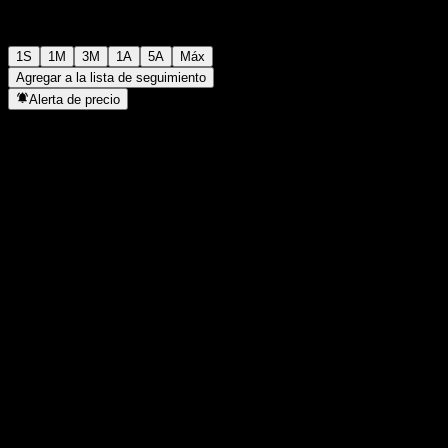
1S
1M
3M
1A
5A
Máx
Agregar a la lista de seguimiento
Alerta de precio
Estadísticas
Máximo del día
-
Mínimo del día
-
Máximo 52S
100,4
Mínimo 52S
94,02
Volumen
-
Volumen prom.
-
Cap. bursátil
0
Relación P/E