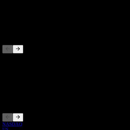
-
Rendimiento por dividendo
-
Dividendo
-
Competidores
Esta lista es un análisis basado en eventos recientes del mercado. No
es una recomendación de inversión.
Acerca de
Show more...
CEO
Cotizaciones
NASDAQ
US