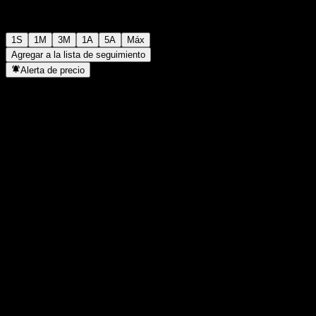
1S
1M
3M
1A
5A
Máx
Agregar a la lista de seguimiento
Alerta de precio
Estadísticas
Máximo del día
-
Mínimo del día
-
Máximo 52S
98,05
Mínimo 52S
90,73
Volumen
-
Volumen prom.
-
Cap. bursátil
0
Relación P/E