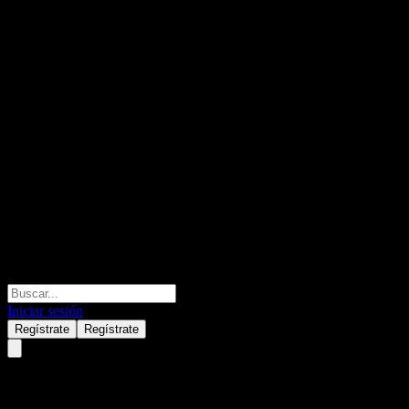
Iniciar sesión
Regístrate
Regístrate
Morgan Stanley Finance LLC