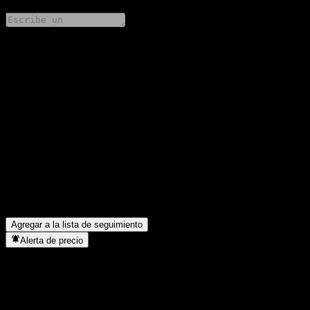
Comparte tus ideas
FAQ
¿Cuál es el precio de la acción de Barclays Bank Point to Point
Buffer Note AAWXZXX hoy?
▼
¿Cuál es el símbolo de la acción de Barclays Bank Point to Point
Buffer Note AAWXZXX?
▼
¿En qué sector se encuentra Barclays Bank Point to Point Buffer
Note AAWXZXX?
▼
¿Cuándo realizó Barclays Bank Point to Point Buffer Note
AAWXZXX un split de acciones?
▼
Agregar a la lista de seguimiento
Alerta de precio