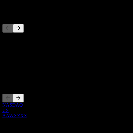
-
Competidores
Esta lista es un análisis basado en eventos recientes del mercado. No
es una recomendación de inversión.
Acerca de
Show more...
CEO
Cotizaciones
NASDAQ
US
AAWXZXX
0 Comments