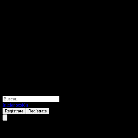
Iniciar sesión
Regístrate
Regístrate
Barclays Bank Point to Point