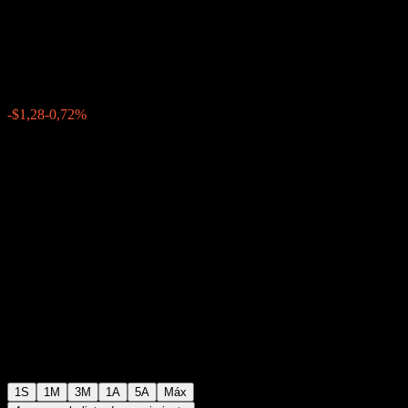
Buffer Note AAWXZXX
$175,88
0
-$1,28
-0,72%
Última semana
1S
1M
3M
1A
5A
Máx