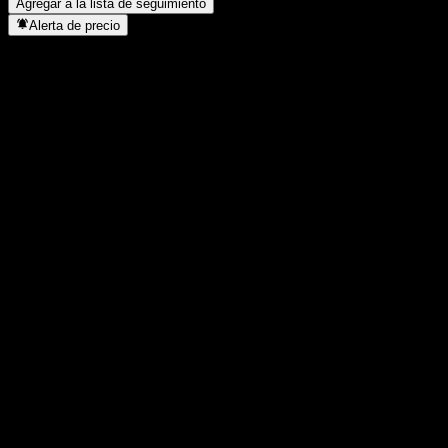
Agregar a la lista de seguimiento
Alerta de precio
Estadísticas
Máximo del día
-
Mínimo del día
-
Máximo 52S
177,77
Mínimo 52S
126,96
Volumen
-
Volumen prom.
-
Cap. bursátil
0
Relación P/E
-
Rendimiento por dividendo
-
Dividendo