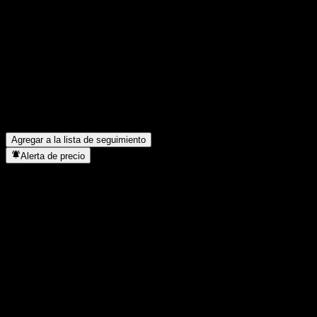
Comparte tus ideas
FAQ
¿Cuál es el precio de la acción de Bank of Montreal Capped Dua
¿Cuál es el símbolo de la acción de Bank of Montreal Capped D
¿En qué sector se encuentra Bank of Montreal Capped Dual Dir
¿Cuándo realizó Bank of Montreal Capped Dual Directional Buff
Agregar a la lista de seguimiento
Alerta de precio