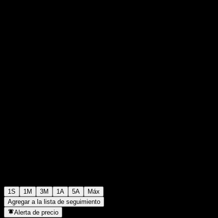
$111,17
0
+$0,00
+0%
Última semana
1S
1M
3M
1A
5A
Máx
Agregar a la lista de seguimiento
Alerta de precio