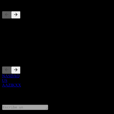
Competidores
Esta lista es un análisis basado en eventos recientes del mercado. No
Acerca de
Show more...
CEO
Cotizaciones
NASDAQ
US
AAZIKXX
0 Comments