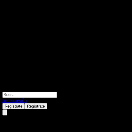
Iniciar sesión
Regístrate
Regístrate
Bank of Montreal Capped Dual