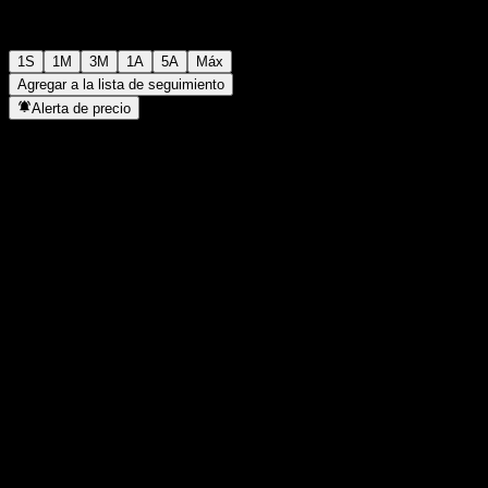
1S
1M
3M
1A
5A
Máx
Agregar a la lista de seguimiento
Alerta de precio
Estadísticas
Máximo del día
-
Mínimo del día
-
Máximo 52S
122,28
Mínimo 52S
114,19
Volumen
-
Volumen prom.
-
Cap. bursátil
0
Relación P/E