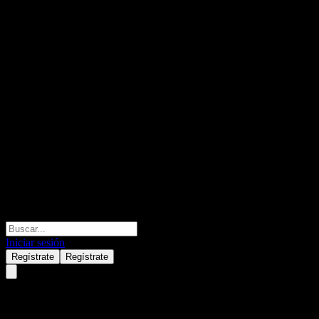
Iniciar sesión
Regístrate
Regístrate
JPMorgan Chase Financial