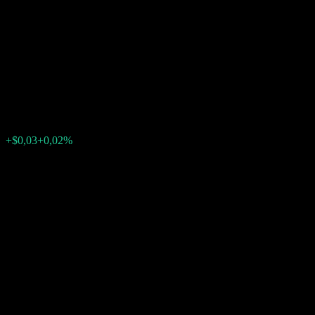
Company LLC Capped Point
to Point Fully Principally
Protected Note ABAIFXX
$122,28
0
+$0,03
+0,02%
Última semana