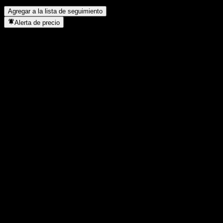
un split de acciones?
▼
Agregar a la lista de seguimiento
Alerta de precio