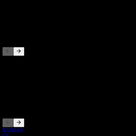
-
Rendimiento por dividendo
-
Dividendo
-
Competidores
Esta lista es un análisis basado en eventos recientes del mercado. No
es una recomendación de inversión.
Acerca de
Show more...
CEO
Cotizaciones
NASDAQ
US