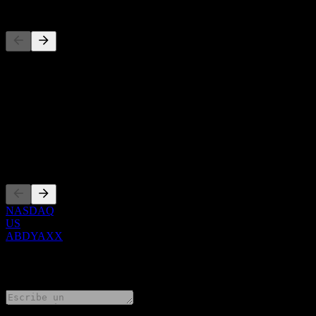
Competidores
Esta lista es un análisis basado en eventos recientes del mercado. No
Acerca de
Show more...
CEO
Cotizaciones
NASDAQ
US
ABDYAXX
0 Comments