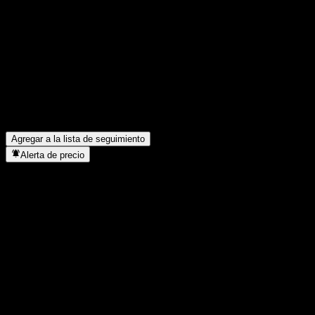
Comparte tus ideas
FAQ
¿Cuál es el precio de la acción de JPMorgan Chase Financial C
¿Cuál es el símbolo de la acción de JPMorgan Chase Financial
¿En qué sector se encuentra JPMorgan Chase Financial Compan
¿Cuándo realizó JPMorgan Chase Financial Company LLC Point t
Agregar a la lista de seguimiento
Alerta de precio