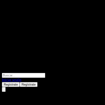
Iniciar sesión
Regístrate
Regístrate
JPMorgan Chase Financial Com