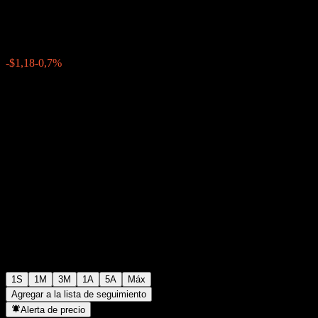
$167,67
0
-$1,18
-0,7%
Última semana
1S
1M
3M
1A
5A
Máx
Agregar a la lista de seguimiento
Alerta de precio