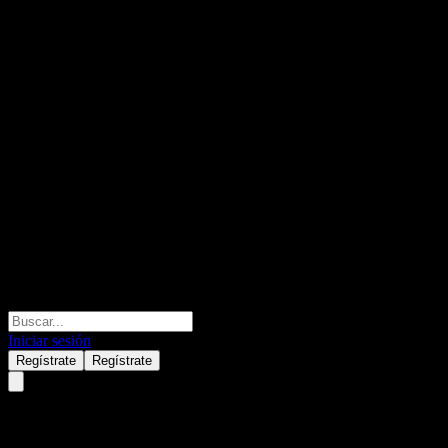
Iniciar sesión
Regístrate
Regístrate
BMO Harris Bank N.A.