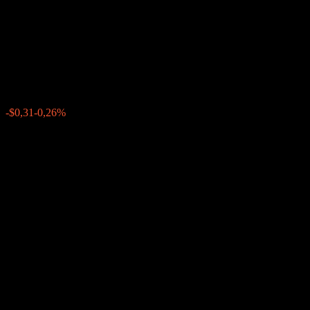
Capped Point to Point CD
ABEREXX
$116,95
0
-$0,31
-0,26%
Última semana