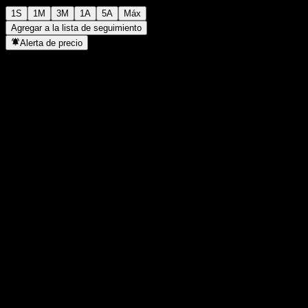
1S
1M
3M
1A
5A
Máx
Agregar a la lista de seguimiento
Alerta de precio
Estadísticas
Máximo del día
-
Mínimo del día
-
Máximo 52S
116,95
Mínimo 52S
102,07
Volumen
-
Volumen prom.
-
Cap. bursátil
0
Relación P/E
-
Rendimiento por dividendo