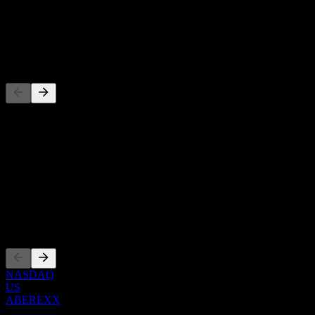
-
Dividendo
-
Competidores
Esta lista es un análisis basado en eventos recientes del mercado. No
es una recomendación de inversión.
Acerca de
Show more...
CEO
Cotizaciones
NASDAQ
US
ABEREXX