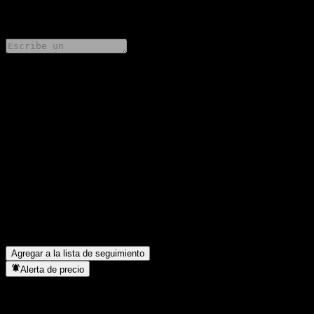
0 Comments
Comparte tus ideas
FAQ
¿Cuál es el precio de la acción de BMO Harris Bank N.A.
Capped Point to Point CD ABEREXX hoy?
▼
¿Cuál es el símbolo de la acción de BMO Harris Bank N.A.
Capped Point to Point CD ABEREXX?
▼
¿En qué sector se encuentra BMO Harris Bank N.A. Capped
Point to Point CD ABEREXX?
▼
¿Cuándo realizó BMO Harris Bank N.A. Capped Point to Point
CD ABEREXX un split de acciones?
▼
Agregar a la lista de seguimiento
Alerta de precio