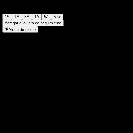
1S
1M
3M
1A
5A
Máx
Agregar a la lista de seguimiento
Alerta de precio
Estadísticas
Máximo del día
-
Mínimo del día
-
Máximo 52S
101,28
Mínimo 52S
97,04
Volumen
-
Volumen prom.
-
Cap. bursátil
0
Relación P/E