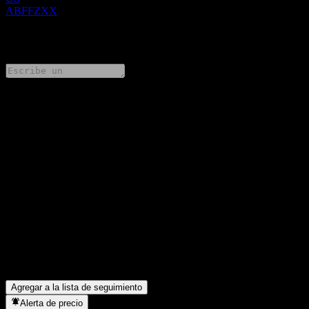
ABFFZXX
0 Comments
Comparte tus ideas
FAQ
¿Cuál es el precio de la acción de BofA Finance LLC Issuer
Callable Contingent Interest Worst Of Barrier Note ABFFZXX
hoy?
▼
¿Cuál es el símbolo de la acción de BofA Finance LLC Issuer
Callable Contingent Interest Worst Of Barrier Note ABFFZXX?
▼
¿En qué sector se encuentra BofA Finance LLC Issuer Callable
Contingent Interest Worst Of Barrier Note ABFFZXX?
▼
¿Cuándo realizó BofA Finance LLC Issuer Callable Contingent
Interest Worst Of Barrier Note ABFFZXX un split de acciones?
▼
Agregar a la lista de seguimiento
Alerta de precio