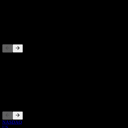
-
Rendimiento por dividendo
-
Dividendo
-
Competidores
Esta lista es un análisis basado en eventos recientes del mercado. No
es una recomendación de inversión.
Acerca de
Show more...
CEO
Cotizaciones
NASDAQ
US