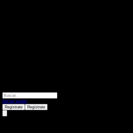
Iniciar sesión
Regístrate
Regístrate
BofA Finance LLC Issuer