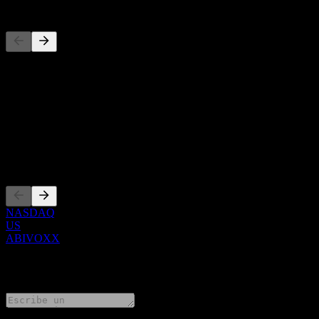
Competidores
Esta lista es un análisis basado en eventos recientes del mercado. No
Acerca de
Show more...
CEO
Cotizaciones
NASDAQ
US
ABIVOXX
0 Comments