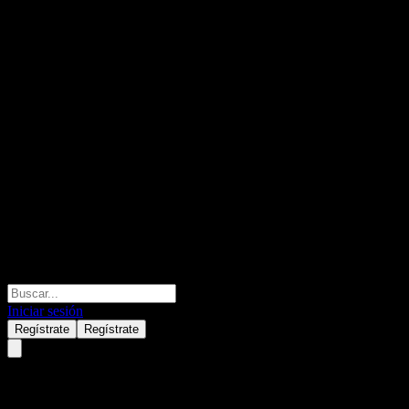
Iniciar sesión
Regístrate
Regístrate
JPMorgan Chase Financial Com