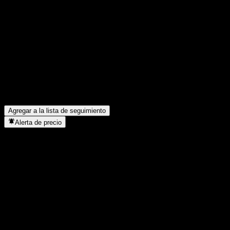
Comparte tus ideas
FAQ
¿Cuál es el precio de la acción de JPMorgan Chase Financial C
¿Cuál es el símbolo de la acción de JPMorgan Chase Financial 
¿Está subiendo el precio de la acción de JPMorgan Chase Finan
¿En qué sector se encuentra JPMorgan Chase Financial Company
¿Cuándo realizó JPMorgan Chase Financial Company LLC Point t
Agregar a la lista de seguimiento
Alerta de precio