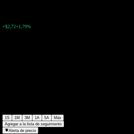
$154,80
0
+$2,72
+1,79%
Última semana
1S
1M
3M
1A
5A
Máx
Agregar a la lista de seguimiento
Alerta de precio