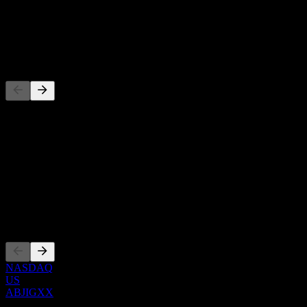
-
Dividendo
-
Competidores
Esta lista es un análisis basado en eventos recientes del mercado. No
es una recomendación de inversión.
Acerca de
Show more...
CEO
Cotizaciones
NASDAQ
US
ABJIGXX