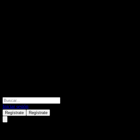
Iniciar sesión
Regístrate
Regístrate
Bank of Montreal Capped