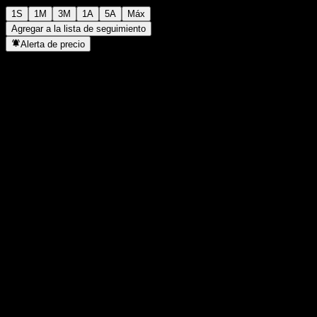
1S
1M
3M
1A
5A
Máx
Agregar a la lista de seguimiento
Alerta de precio
Estadísticas
Máximo del día
-
Mínimo del día
-
Máximo 52S
120,76
Mínimo 52S
101,35
Volumen
-
Volumen prom.
-
Cap. bursátil
0
Relación P/E
-
Rendimiento por dividendo