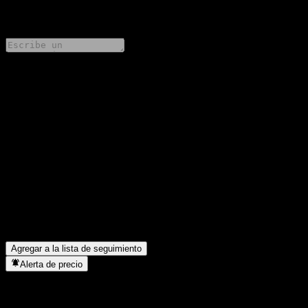
0 Comments
Comparte tus ideas
FAQ
¿Cuál es el precio de la acción de Bank of Montreal Capped
Point to Point Fully Principally Protected Note ABJIGXX hoy?
▼
¿Cuál es el símbolo de la acción de Bank of Montreal Capped
Point to Point Fully Principally Protected Note ABJIGXX?
▼
¿En qué sector se encuentra Bank of Montreal Capped Point to
Point Fully Principally Protected Note ABJIGXX?
▼
¿Cuándo realizó Bank of Montreal Capped Point to Point Fully
Principally Protected Note ABJIGXX un split de acciones?
▼
Agregar a la lista de seguimiento
Alerta de precio