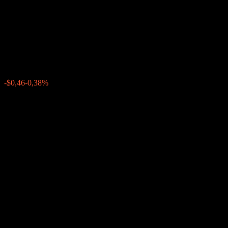
Point to Point Fully Principally
Protected Note ABJIGXX
$119,26
0
-$0,46
-0,38%
Última semana