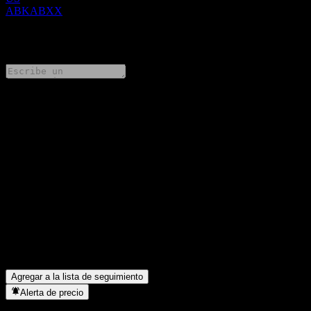
ABKABXX
0 Comments
Comparte tus ideas
FAQ
¿Cuál es el precio de la acción de Morgan Stanley Finance LLC
Autocallable Step Up ITM Digital Buffer Note ABKABXX hoy?
▼
¿Cuál es el símbolo de la acción de Morgan Stanley Finance LLC
Autocallable Step Up ITM Digital Buffer Note ABKABXX?
▼
¿En qué sector se encuentra Morgan Stanley Finance LLC
Autocallable Step Up ITM Digital Buffer Note ABKABXX?
▼
¿Cuándo realizó Morgan Stanley Finance LLC Autocallable Step
Up ITM Digital Buffer Note ABKABXX un split de acciones?
▼
Agregar a la lista de seguimiento
Alerta de precio