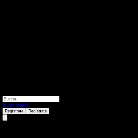
Iniciar sesión
Regístrate
Regístrate
Morgan Stanley Finance LLC