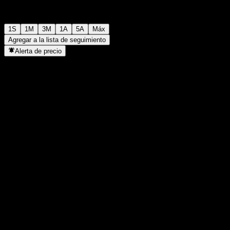
1S
1M
3M
1A
5A
Máx
Agregar a la lista de seguimiento
Alerta de precio
Estadísticas
Máximo del día
-
Mínimo del día
-
Máximo 52S
113,82
Mínimo 52S
77,63
Volumen
-
Volumen prom.
-
Cap. bursátil
0
Relación P/E