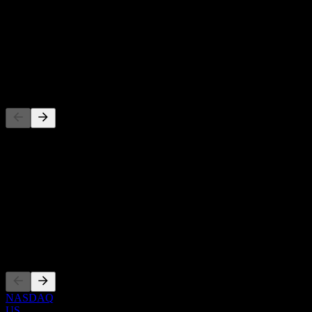
-
Rendimiento por dividendo
-
Dividendo
-
Competidores
Esta lista es un análisis basado en eventos recientes del mercado. No
es una recomendación de inversión.
Acerca de
Show more...
CEO
Cotizaciones
NASDAQ
US