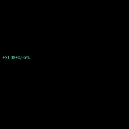
Autocallable Step Up ITM
Digital Buffer Note
ABKABXX
$113,82
0
+$1,08
+0,96%
Última semana