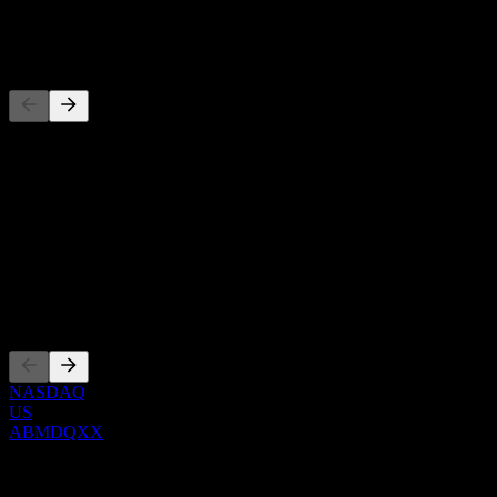
-
Competidores
Esta lista es un análisis basado en eventos recientes del mercado. No
es una recomendación de inversión.
Acerca de
Show more...
CEO
Cotizaciones
NASDAQ
US
ABMDQXX
0 Comments