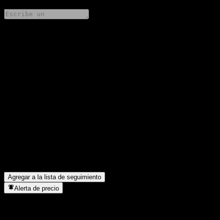
Comparte tus ideas
FAQ
¿Cuál es el precio de la acción de GS Finance Point to Point
Buffer Note ABMDQXX hoy?
▼
¿Cuál es el símbolo de la acción de GS Finance Point to Point
Buffer Note ABMDQXX?
▼
¿Está subiendo el precio de la acción de GS Finance Point to
Point Buffer Note ABMDQXX?
▼
¿En qué sector se encuentra GS Finance Point to Point Buffer
Note ABMDQXX?
▼
¿Cuándo realizó GS Finance Point to Point Buffer Note
ABMDQXX un split de acciones?
▼
Agregar a la lista de seguimiento
Alerta de precio