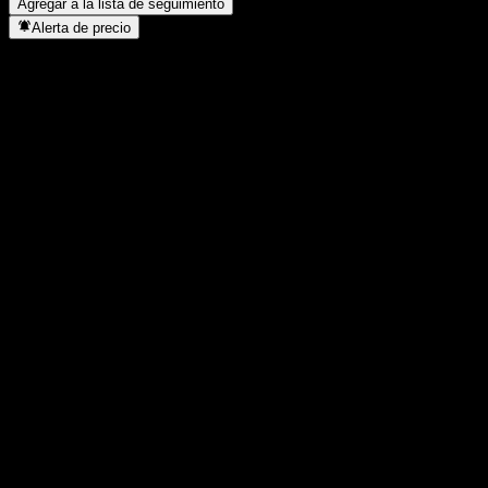
Agregar a la lista de seguimiento
Alerta de precio
Estadísticas
Máximo del día
-
Mínimo del día
-
Máximo 52S
125,66
Mínimo 52S
103,8
Volumen
-
Volumen prom.
-
Cap. bursátil
0
Relación P/E
-
Rendimiento por dividendo
-
Dividendo