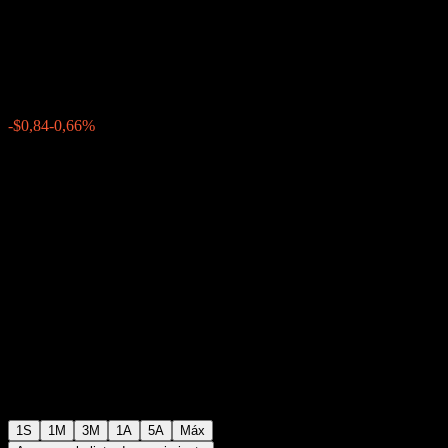
Buffer Note ABMDQXX
$125,66
0
-$0,84
-0,66%
Última semana
1S
1M
3M
1A
5A
Máx