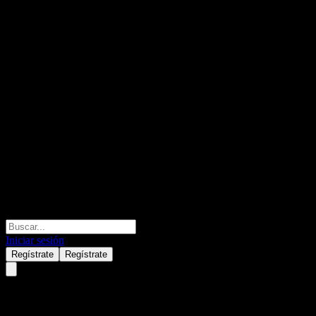
Iniciar sesión
Regístrate
Regístrate
GS Finance Point to Point