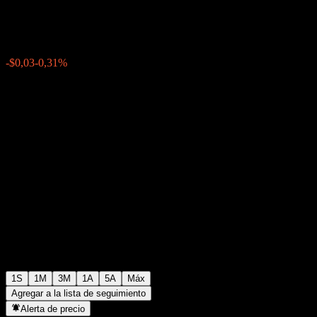
$9,75
0
-$0,03
-0,31%
Última semana
1S
1M
3M
1A
5A
Máx
Agregar a la lista de seguimiento
Alerta de precio