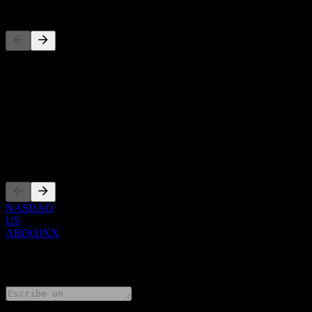
Competidores
Esta lista es un análisis basado en eventos recientes del mercado. No
Acerca de
Show more...
CEO
Cotizaciones
NASDAQ
US
ABOOJXX
0 Comments