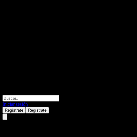
Iniciar sesión
Regístrate
Regístrate
UBS London Branch Autocallab