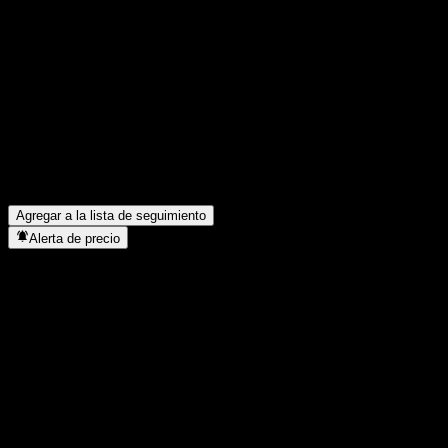
Comparte tus ideas
FAQ
¿Cuál es el precio de la acción de UBS London Branch Autocalla
¿Cuál es el símbolo de la acción de UBS London Branch Autocal
¿Está subiendo el precio de la acción de UBS London Branch Aut
¿En qué sector se encuentra UBS London Branch Autocallable Co
¿Cuándo realizó UBS London Branch Autocallable Contingent Int
Agregar a la lista de seguimiento
Alerta de precio