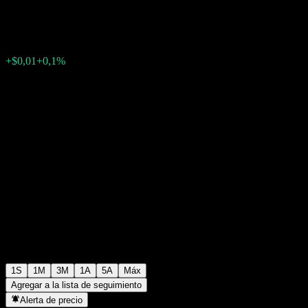
$10,11
0
+$0,01
+0,1%
Última semana
1S
1M
3M
1A
5A
Máx
Agregar a la lista de seguimiento
Alerta de precio