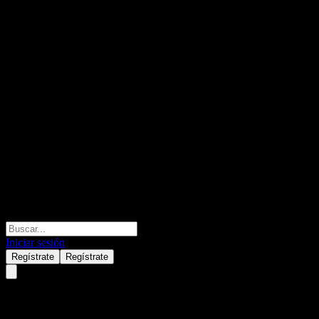
Iniciar sesión
Regístrate
Regístrate
UBS London Branch Autocallab