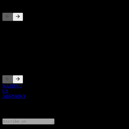
Competidores
Esta lista es un análisis basado en eventos recientes del mercado. No
Acerca de
Show more...
CEO
Cotizaciones
NASDAQ
US
ABSNMXX
0 Comments