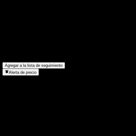
Comparte tus ideas
FAQ
¿Cuál es el precio de la acción de UBS London Branch Autocall
¿Cuál es el símbolo de la acción de UBS London Branch Autocal
¿Está subiendo el precio de la acción de UBS London Branch Au
¿En qué sector se encuentra UBS London Branch Autocallable C
¿Cuándo realizó UBS London Branch Autocallable Contingent Int
Agregar a la lista de seguimiento
Alerta de precio