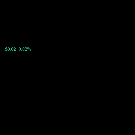
Point to Point Worst Of
Barrier Note ABULFXX
$117,89
0
+$0,02
+0,02%
Última semana