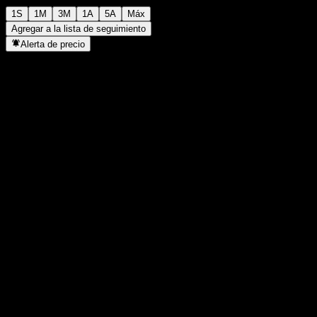
1S
1M
3M
1A
5A
Máx
Agregar a la lista de seguimiento
Alerta de precio
Estadísticas
Máximo del día
-
Mínimo del día
-
Máximo 52S
117,89
Mínimo 52S
97,4
Volumen
-
Volumen prom.
-
Cap. bursátil
0
Relación P/E
-
Rendimiento por dividendo