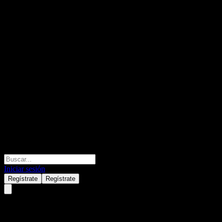
Iniciar sesión
Regístrate
Regístrate
Bank of Montreal Autocallable