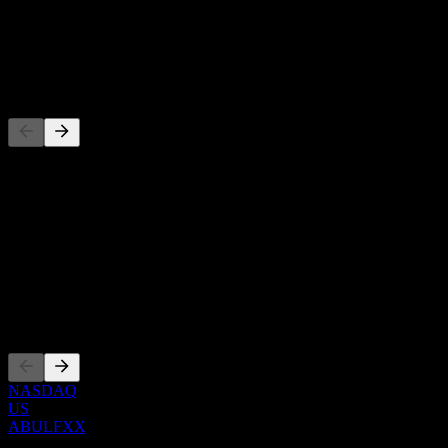
-
Dividendo
-
Competidores
Esta lista es un análisis basado en eventos recientes del mercado. No
es una recomendación de inversión.
Acerca de
Show more...
CEO
Cotizaciones
NASDAQ
US
ABULFXX