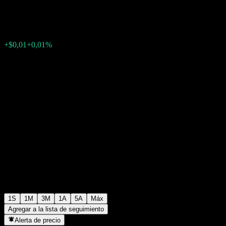
$99,44
0
+$0,01
+0,01%
Última semana
1S
1M
3M
1A
5A
Máx
Agregar a la lista de seguimiento
Alerta de precio