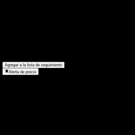
Comparte tus ideas
FAQ
¿Cuál es el precio de la acción de BofA Finance LLC Issuer Cal
¿Cuál es el símbolo de la acción de BofA Finance LLC Issuer Ca
¿Está subiendo el precio de la acción de BofA Finance LLC Issu
¿En qué sector se encuentra BofA Finance LLC Issuer Callable 
¿Cuándo realizó BofA Finance LLC Issuer Callable Contingent In
Agregar a la lista de seguimiento
Alerta de precio