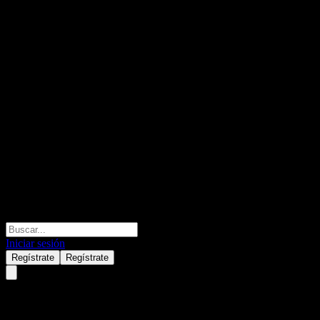
Iniciar sesión
Regístrate
Regístrate
BofA Finance LLC Issuer Calla