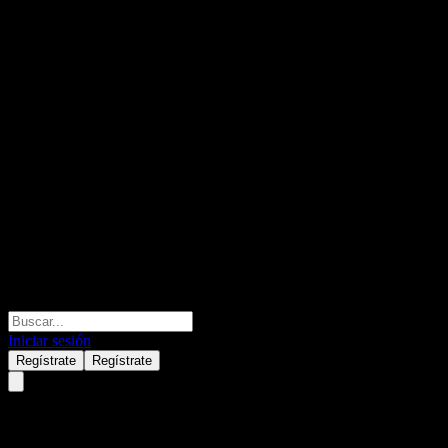
Iniciar sesión
Regístrate
Regístrate
HSBC Bank USA N.A. Capped