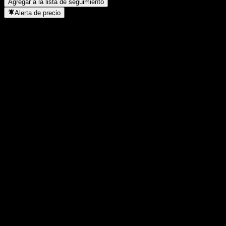
Agregar a la lista de seguimiento
Alerta de precio
Estadísticas
Máximo del día
-
Mínimo del día
-
Máximo 52S
106,64
Mínimo 52S
96,04
Volumen
-
Volumen prom.
-
Cap. bursátil
0
Relación P/E
-
Rendimiento por dividendo
-
Dividendo