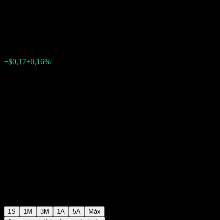
Point to Point CD ABXFOXX
$106,64
0
+$0,17
+0,16%
Última semana
1S
1M
3M
1A
5A
Máx