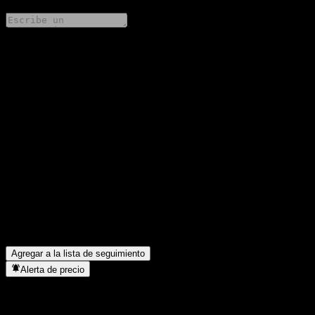
Comparte tus ideas
FAQ
¿Cuál es el precio de la acción de HSBC Bank USA N.A.
Capped Point to Point CD ABXFOXX hoy?
▼
¿Cuál es el símbolo de la acción de HSBC Bank USA N.A.
Capped Point to Point CD ABXFOXX?
▼
¿Está subiendo el precio de la acción de HSBC Bank USA N.A.
Capped Point to Point CD ABXFOXX?
▼
¿En qué sector se encuentra HSBC Bank USA N.A. Capped
Point to Point CD ABXFOXX?
▼
¿Cuándo realizó HSBC Bank USA N.A. Capped Point to Point
CD ABXFOXX un split de acciones?
▼
Agregar a la lista de seguimiento
Alerta de precio