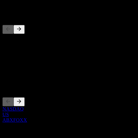
-
Competidores
Esta lista es un análisis basado en eventos recientes del mercado. No
es una recomendación de inversión.
Acerca de
Show more...
CEO
Cotizaciones
NASDAQ
US
ABXFOXX
0 Comments