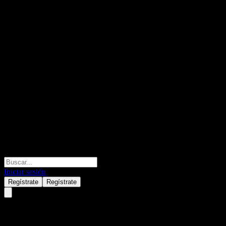
Iniciar sesión
Regístrate
Regístrate
Bank of Montreal Capped