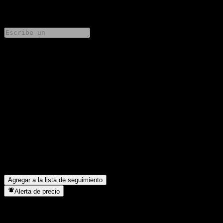
0 Comments
Comparte tus ideas
FAQ
¿Cuál es el precio de la acción de Bank of Montreal Capped
Point to Point Weighted Basket Buffer Note ACAMEXX hoy?
▼
¿Cuál es el símbolo de la acción de Bank of Montreal Capped
Point to Point Weighted Basket Buffer Note ACAMEXX?
▼
¿En qué sector se encuentra Bank of Montreal Capped Point to
Point Weighted Basket Buffer Note ACAMEXX?
▼
¿Cuándo realizó Bank of Montreal Capped Point to Point
Weighted Basket Buffer Note ACAMEXX un split de acciones?
▼
Agregar a la lista de seguimiento
Alerta de precio