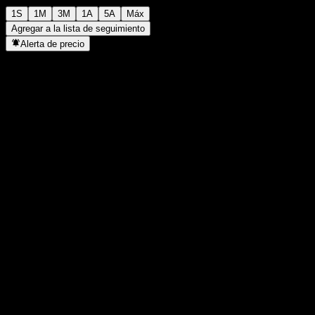
1S
1M
3M
1A
5A
Máx
Agregar a la lista de seguimiento
Alerta de precio
Estadísticas
Máximo del día
-
Mínimo del día
-
Máximo 52S
118,11
Mínimo 52S
97,47
Volumen
-
Volumen prom.
-
Cap. bursátil
0
Relación P/E
-
Rendimiento por dividendo