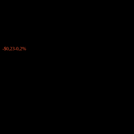
Point to Point Weighted Basket
Buffer Note ACAMEXX
$116,90
0
-$0,23
-0,2%
Última semana