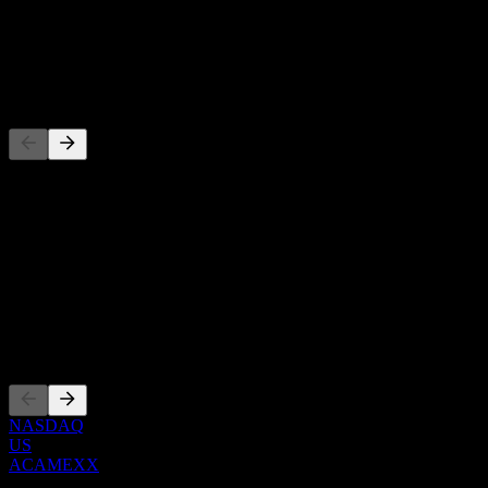
-
Dividendo
-
Competidores
Esta lista es un análisis basado en eventos recientes del mercado. No
es una recomendación de inversión.
Acerca de
Show more...
CEO
Cotizaciones
NASDAQ
US
ACAMEXX