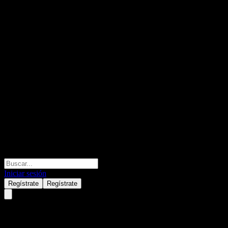
Iniciar sesión
Regístrate
Regístrate
UBS London Branch