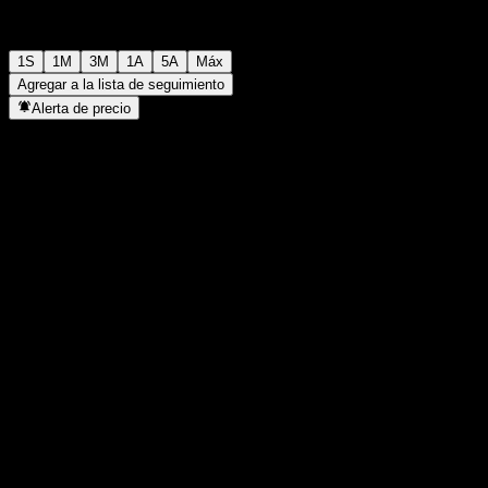
1S
1M
3M
1A
5A
Máx
Agregar a la lista de seguimiento
Alerta de precio
Estadísticas
Máximo del día
-
Mínimo del día
-
Máximo 52S
10,13
Mínimo 52S
9,59
Volumen
-
Volumen prom.
-
Cap. bursátil
0
Relación P/E