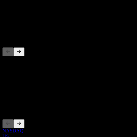
-
Rendimiento por dividendo
-
Dividendo
-
Competidores
Esta lista es un análisis basado en eventos recientes del mercado. No
es una recomendación de inversión.
Acerca de
Show more...
CEO
Cotizaciones
NASDAQ
US