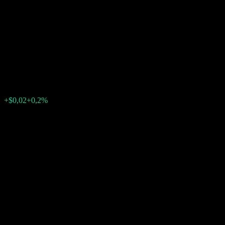
Autocallable Contingent
Interest Barrier Note
ACCGOXX
$9,90
0
+$0,02
+0,2%
Última semana