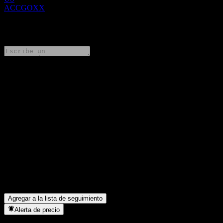
ACCGOXX
0 Comments
Comparte tus ideas
FAQ
¿Cuál es el precio de la acción de UBS London Branch
Autocallable Contingent Interest Barrier Note ACCGOXX hoy?
▼
¿Cuál es el símbolo de la acción de UBS London Branch
Autocallable Contingent Interest Barrier Note ACCGOXX?
▼
¿En qué sector se encuentra UBS London Branch Autocallable
Contingent Interest Barrier Note ACCGOXX?
▼
¿Cuándo realizó UBS London Branch Autocallable Contingent
Interest Barrier Note ACCGOXX un split de acciones?
▼
Agregar a la lista de seguimiento
Alerta de precio