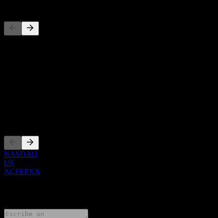
Competidores
Esta lista es un análisis basado en eventos recientes del mercado. No
es una recomendación de inversión.
Acerca de
Show more...
CEO
Cotizaciones
NASDAQ
US
ACFEPXX
0 Comments