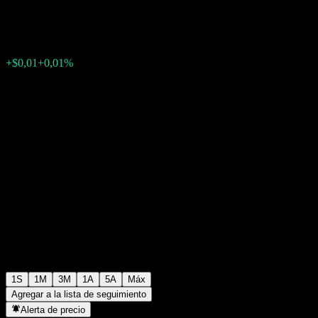
$108,08
0
+$0,01
+0,01%
Última semana
1S
1M
3M
1A
5A
Máx
Agregar a la lista de seguimiento
Alerta de precio