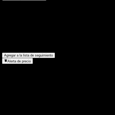
Comparte tus ideas
FAQ
¿Cuál es el precio de la acción de ACFEPXX hoy?
▼
¿Cuál es el símbolo de la acción de ACFEPXX?
▼
¿En qué sector se encuentra ACFEPXX?
▼
¿Cuándo realizó ACFEPXX un split de acciones?
▼
Agregar a la lista de seguimiento
Alerta de precio