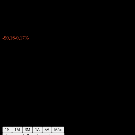
Point to Point CD ACFOVXX
$94,69
0
-$0,16
-0,17%
Última semana
1S
1M
3M
1A
5A
Máx