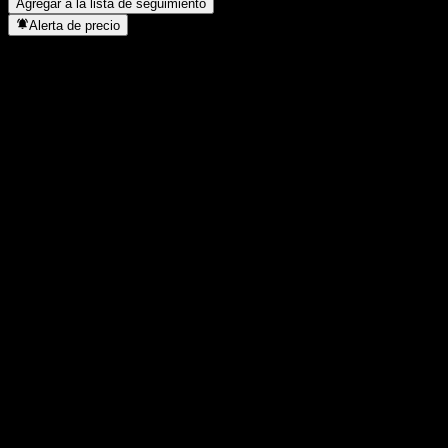
Agregar a la lista de seguimiento
Alerta de precio
Estadísticas
Máximo del día
-
Mínimo del día
-
Máximo 52S
98,71
Mínimo 52S
88,94
Volumen
-
Volumen prom.
-
Cap. bursátil
0
Relación P/E
-
Rendimiento por dividendo
-
Dividendo