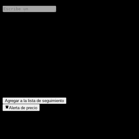
Comparte tus ideas
FAQ
¿Cuál es el precio de la acción de Morgan Stanley Bank N.A.
Point to Point CD ACFOVXX hoy?
▼
¿Cuál es el símbolo de la acción de Morgan Stanley Bank N.A.
Point to Point CD ACFOVXX?
▼
¿En qué sector se encuentra Morgan Stanley Bank N.A. Point to
Point CD ACFOVXX?
▼
¿Cuándo realizó Morgan Stanley Bank N.A. Point to Point CD
ACFOVXX un split de acciones?
▼
Agregar a la lista de seguimiento
Alerta de precio