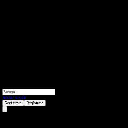
Iniciar sesión
Regístrate
Regístrate
Morgan Stanley Bank N.A.