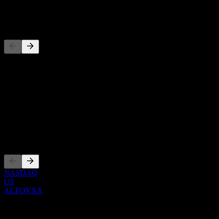
-
Competidores
Esta lista es un análisis basado en eventos recientes del mercado. No
es una recomendación de inversión.
Acerca de
Show more...
CEO
Cotizaciones
NASDAQ
US
ACFOVXX
0 Comments