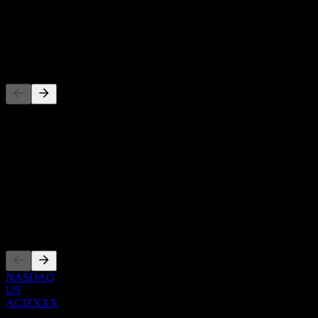
-
Dividendo
-
Competidores
Esta lista es un análisis basado en eventos recientes del mercado. No
es una recomendación de inversión.
Acerca de
Show more...
CEO
Cotizaciones
NASDAQ
US
ACIZXXX