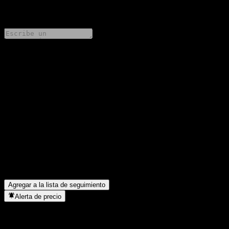
0 Comments
Comparte tus ideas
FAQ
¿Cuál es el precio de la acción de Citigroup Global Markets
Autocallable Snowball Worst Of Barrier Note ACIZXXX hoy?
▼
¿Cuál es el símbolo de la acción de Citigroup Global Markets
Autocallable Snowball Worst Of Barrier Note ACIZXXX?
▼
¿En qué sector se encuentra Citigroup Global Markets
Autocallable Snowball Worst Of Barrier Note ACIZXXX?
▼
¿Cuándo realizó Citigroup Global Markets Autocallable
Snowball Worst Of Barrier Note ACIZXXX un split de acciones?
▼
Agregar a la lista de seguimiento
Alerta de precio