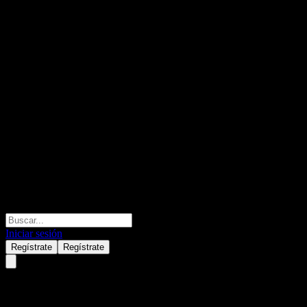
Iniciar sesión
Regístrate
Regístrate
Citigroup Global Markets