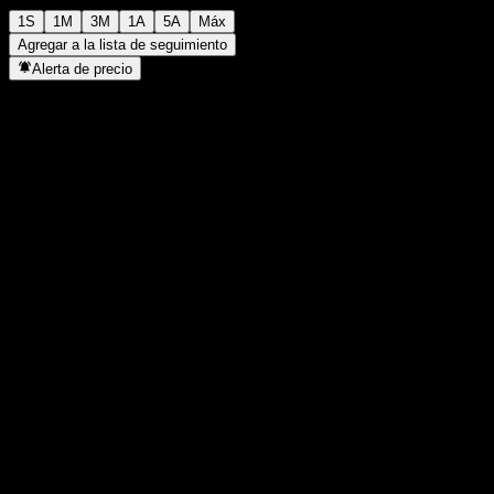
1S
1M
3M
1A
5A
Máx
Agregar a la lista de seguimiento
Alerta de precio
Estadísticas
Máximo del día
-
Mínimo del día
-
Máximo 52S
106,79
Mínimo 52S
94,07
Volumen
-
Volumen prom.
-
Cap. bursátil
0
Relación P/E
-
Rendimiento por dividendo