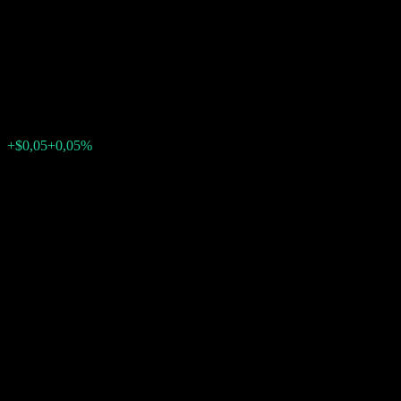
Autocallable Snowball Worst
Of Barrier Note ACIZXXX
$106,79
0
+$0,05
+0,05%
Última semana