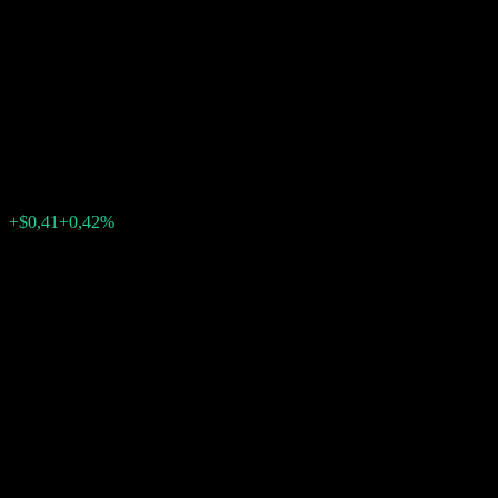
Callable Contingent Interest
Worst Of Barrier Note
ACNYSXX
$97,93
0
+$0,41
+0,42%
Última semana