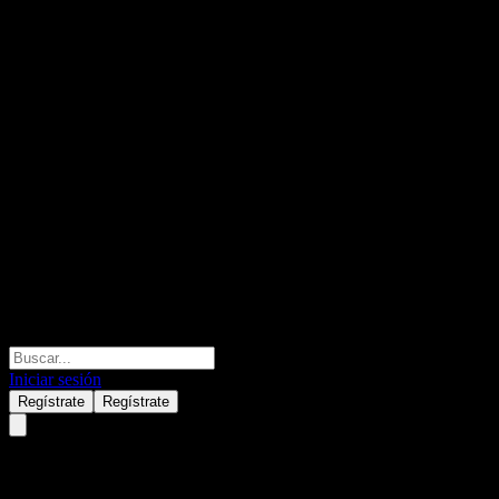
Iniciar sesión
Regístrate
Regístrate
UBS London Branch Issuer