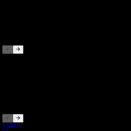
-
Rendimiento por dividendo
-
Dividendo
-
Competidores
Esta lista es un análisis basado en eventos recientes del mercado. No
es una recomendación de inversión.
Acerca de
Show more...
CEO
Cotizaciones
NASDAQ
US