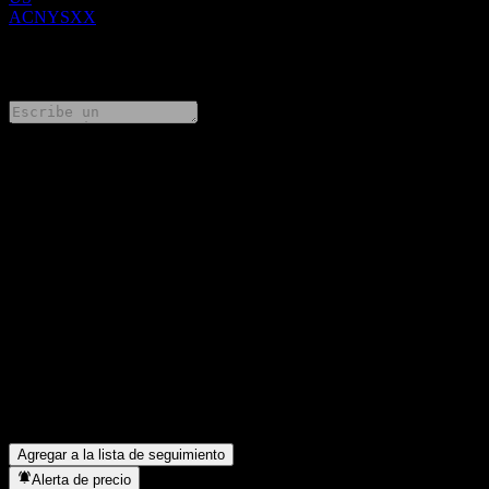
ACNYSXX
0 Comments
Comparte tus ideas
FAQ
¿Cuál es el precio de la acción de UBS London Branch Issuer
Callable Contingent Interest Worst Of Barrier Note ACNYSXX
hoy?
▼
¿Cuál es el símbolo de la acción de UBS London Branch Issuer
Callable Contingent Interest Worst Of Barrier Note ACNYSXX?
▼
¿En qué sector se encuentra UBS London Branch Issuer Callable
Contingent Interest Worst Of Barrier Note ACNYSXX?
▼
¿Cuándo realizó UBS London Branch Issuer Callable Contingent
Interest Worst Of Barrier Note ACNYSXX un split de acciones?
▼
Agregar a la lista de seguimiento
Alerta de precio