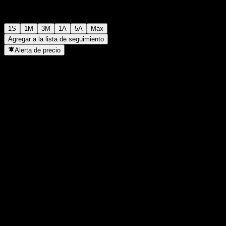
1S
1M
3M
1A
5A
Máx
Agregar a la lista de seguimiento
Alerta de precio
Estadísticas
Máximo del día
-
Mínimo del día
-
Máximo 52S
99,82
Mínimo 52S
95,23
Volumen
-
Volumen prom.
-
Cap. bursátil
0
Relación P/E