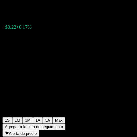
$126,97
0
+$0,22
+0,17%
Última semana
1S
1M
3M
1A
5A
Máx
Agregar a la lista de seguimiento
Alerta de precio