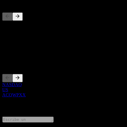
Competidores
Esta lista es un análisis basado en eventos recientes del mercado. No
Acerca de
Show more...
CEO
Cotizaciones
NASDAQ
US
ACQWPXX
0 Comments