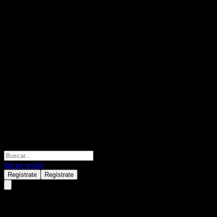
Iniciar sesión
Regístrate
Regístrate
Morgan Stanley Point to Poin