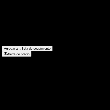
Comparte tus ideas
FAQ
¿Cuál es el precio de la acción de Morgan Stanley Point to Poi
¿Cuál es el símbolo de la acción de Morgan Stanley Point to P
¿En qué sector se encuentra Morgan Stanley Point to Point Wo
¿Cuándo realizó Morgan Stanley Point to Point Worst Of Buffer
Agregar a la lista de seguimiento
Alerta de precio