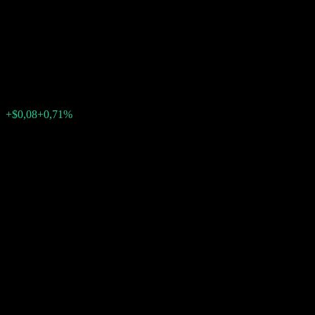
(Lux) World Selection 3 INC
USD
$10,82
0
+$0,08
+0,71%
Última semana