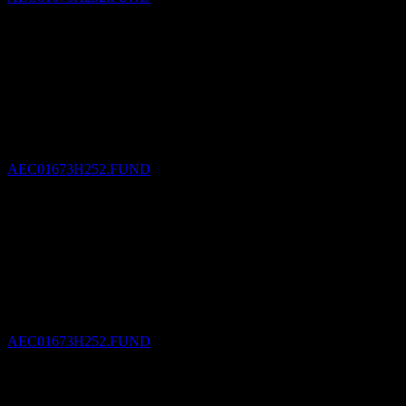
Pago de dividendos
4
JAN
27
HSBC UAE Funds - Portfolios (Lux) World
Selection 3 INC USD
Estimado
AEC01673H252.FUND
Ex-dividendo
2
FEB
27
HSBC UAE Funds - Portfolios (Lux) World
Selection 3 INC USD
Estimado
AEC01673H252.FUND