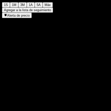
1S
1M
3M
1A
5A
Máx
Agregar a la lista de seguimiento
Alerta de precio
Estadísticas
Máximo del día
10,82
Mínimo del día
10,82
Máximo 52S
10,84
Mínimo 52S
10,53
Volumen
-
Volumen prom.
-
Cap. bursátil
0
Relación P/E
-
Rendimiento por dividendo