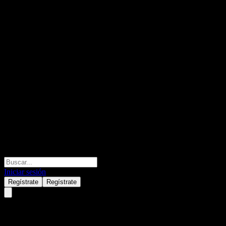
Iniciar sesión
Regístrate
Regístrate
HSBC UAE Funds - Portfolios