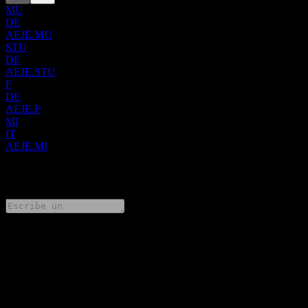
MU
DE
AEJE.MU
STU
DE
AEJE.STU
F
DE
AEJE.F
MI
IT
AEJE.MI
0 Comments
Comparte tus ideas
FAQ