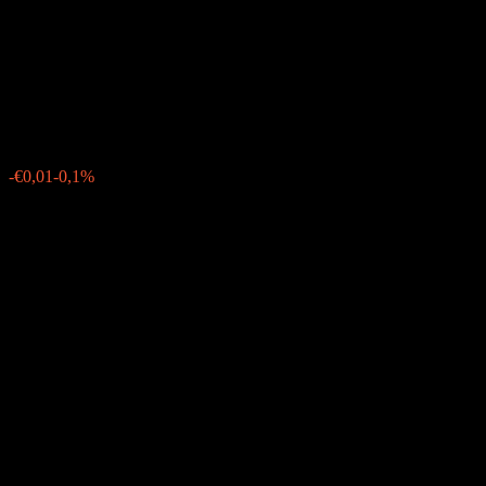
Aggregate Bond Opportunities
UCITS Eur Dis
€10,07
0
-€0,01
-0,1%
Friday 10:40