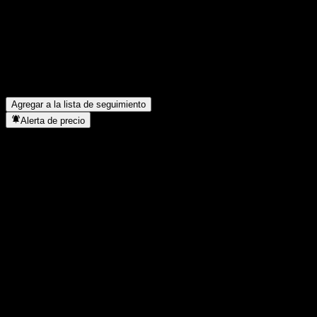
¿Cuál es el precio de la acción de BNP Paribas Easy II EUR
Aggregate Bond Opportunities UCITS Eur Dis hoy?
▼
¿Cuál es el símbolo de la acción de BNP Paribas Easy II EUR
Aggregate Bond Opportunities UCITS Eur Dis?
▼
¿En qué sector se encuentra BNP Paribas Easy II EUR Aggregate
Bond Opportunities UCITS Eur Dis?
▼
¿Cuándo realizó BNP Paribas Easy II EUR Aggregate Bond
Opportunities UCITS Eur Dis un split de acciones?
▼
Agregar a la lista de seguimiento
Alerta de precio