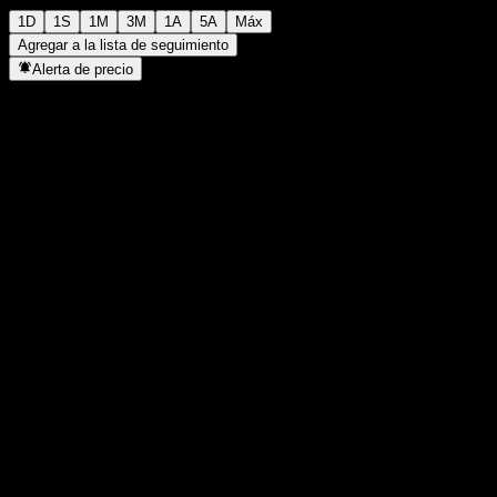
1D
1S
1M
3M
1A
5A
Máx
Agregar a la lista de seguimiento
Alerta de precio
Estadísticas
Máximo del día
10,07
Mínimo del día
10,06
Máximo 52S
10,2
Mínimo 52S
9,85
Volumen
-
Volumen prom.
-
Cap. bursátil
0
Relación P/E
-
Rendimiento por dividendo