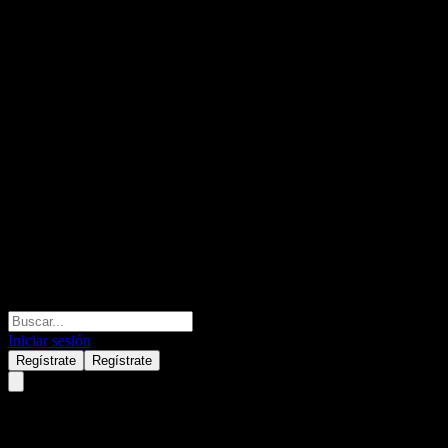
Iniciar sesión
Regístrate
Regístrate
BNP Paribas Easy II EUR