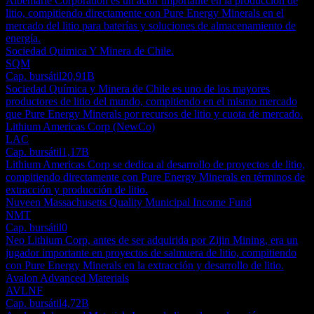
Albemarle Corporation es un actor importante en la producción de
litio, compitiendo directamente con Pure Energy Minerals en el
mercado del litio para baterías y soluciones de almacenamiento de
energía.
Sociedad Quimica Y Minera de Chile.
SQM
Cap. bursátil
20,91B
Sociedad Química y Minera de Chile es uno de los mayores
productores de litio del mundo, compitiendo en el mismo mercado
que Pure Energy Minerals por recursos de litio y cuota de mercado.
Lithium Americas Corp (NewCo)
LAC
Cap. bursátil
1,17B
Lithium Americas Corp se dedica al desarrollo de proyectos de litio,
compitiendo directamente con Pure Energy Minerals en términos de
extracción y producción de litio.
Nuveen Massachusetts Quality Municipal Income Fund
NMT
Cap. bursátil
0
Neo Lithium Corp, antes de ser adquirida por Zijin Mining, era un
jugador importante en proyectos de salmuera de litio, compitiendo
con Pure Energy Minerals en la extracción y desarrollo de litio.
Avalon Advanced Materials
AVLNF
Cap. bursátil
4,72B