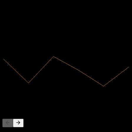
Finanzas
-45,84%
Margen de beneficio
No rentable
2019
2020
2021
2022
2023
2024
362.904,89
Ingresos
-166.349,3
Ingreso neto
La gente también sigue
Esta lista se basa en las listas de seguimiento de usuarios de Stock