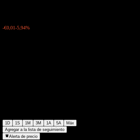
€0,095000
9
-€0,01
-5,94%
17:47 Hoy
1D
1S
1M
3M
1A
5A
Máx
Agregar a la lista de seguimiento
Alerta de precio