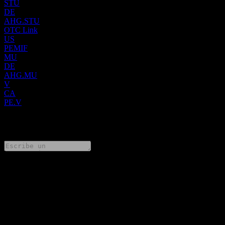
STU
DE
AHG.STU
OTC Link
US
PEMIF
MU
DE
AHG.MU
V
CA
PE.V
0 Comments
Comparte tus ideas
FAQ
¿Cuál es el precio de la acción de Pure Energy Minerals hoy?
▼