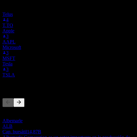
Events que siguen a AHG.STU. No es una recomendación de
inversión.
Telus
4
T.TO
Apple
3
AAPL
Microsoft
3
MSFT
Tesla
3
TSLA
Competidores
Esta lista es un análisis basado en eventos recientes del mercado. No
es una recomendación de inversión.
Albemarle
ALB
Cap. bursátil
14,87B