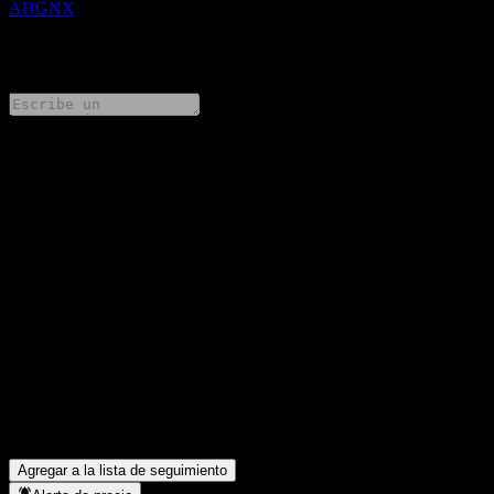
AHGNX
0 Comments
Comparte tus ideas
FAQ
¿Cuál es el precio de la acción de American Century NT High
Income Fund G Class hoy?
▼
¿Cuál es el símbolo de la acción de American Century NT High
Income Fund G Class?
▼
¿American Century NT High Income Fund G Class paga
dividendos?
▼
¿En qué sector se encuentra American Century NT High Income
Fund G Class?
▼
¿Cuándo realizó American Century NT High Income Fund G
Class un split de acciones?
▼
Agregar a la lista de seguimiento