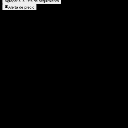
Agregar a la lista de seguimiento
Alerta de precio
Estadísticas
Máximo del día
0
Mínimo del día
0
Máximo 52S
8,93
Mínimo 52S
8,93
Volumen
0
Volumen prom.
0
Cap. bursátil
0
Relación P/E
-
Rendimiento por dividendo
-
Dividendo