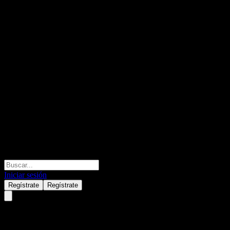
Iniciar sesión
Regístrate
Regístrate
American Century NT High