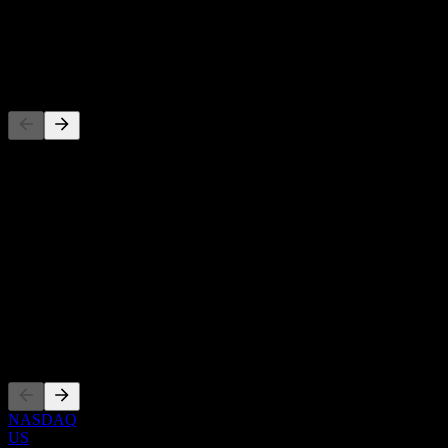
Crecimiento 1A
N/D
Competidores
Esta lista es un análisis basado en eventos recientes del mercado. No
es una recomendación de inversión.
Acerca de
Show more...
CEO
País
Estados Unidos
Cotizaciones
NASDAQ
US