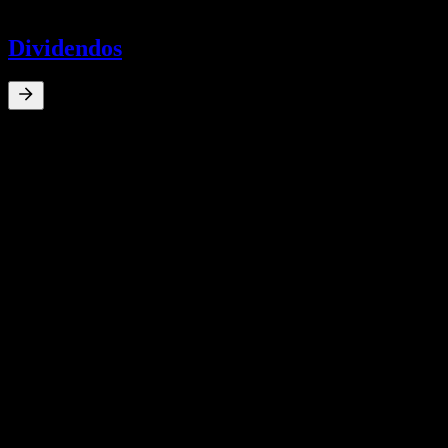
-
Dividendos
0
%
Rendimiento por dividendo
May 22
$0,04
May 22
$0,02
Apr 22
$0,05
Mar 22
$0,05
Feb 22
$0,05
Crecimiento 10A
N/D
Crecimiento 5A
N/D
Crecimiento 3A
N/D