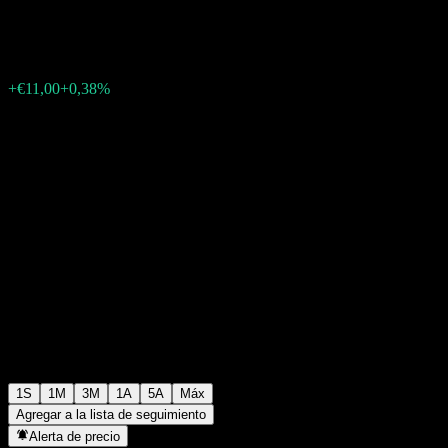
€2934,00
0
+€11,00
+0,38%
Última semana
1S
1M
3M
1A
5A
Máx
Agregar a la lista de seguimiento
Alerta de precio