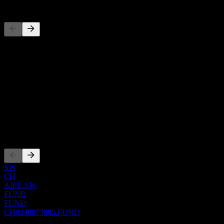
Competidores
Esta lista es un análisis basado en eventos recientes del mercado. No
Acerca de
Show more...
CEO
ISIN
CH0248877885
Cotizaciones
SW
CH
AIEE.SW
FUND
FUND
CH0248877885.FUND