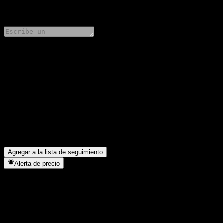
0 Comments
Comparte tus ideas
FAQ
¿Cuál es el precio de la acción de Alpora Innovation Europa Fon
¿Cuál es el símbolo de la acción de Alpora Innovation Europa F
¿Está subiendo el precio de la acción de Alpora Innovation Euro
¿En qué sector se encuentra Alpora Innovation Europa Fonds EU
¿Cuándo realizó Alpora Innovation Europa Fonds EUR un split de
Agregar a la lista de seguimiento
Alerta de precio