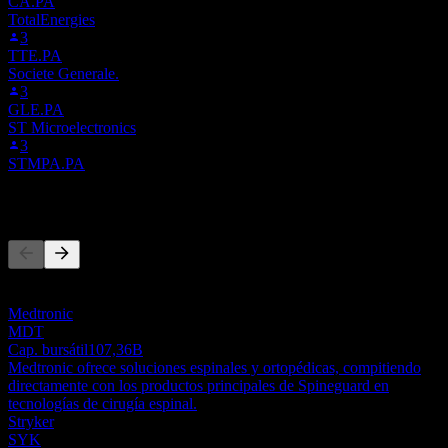
CA.PA
TotalEnergies
3
TTE.PA
Societe Generale.
3
GLE.PA
ST Microelectronics
3
STMPA.PA
Competidores
Esta lista es un análisis basado en eventos recientes del mercado. No
es una recomendación de inversión.
Medtronic
MDT
Cap. bursátil
107,36B
Medtronic ofrece soluciones espinales y ortopédicas, compitiendo
directamente con los productos principales de Spineguard en
tecnologías de cirugía espinal.
Stryker
SYK