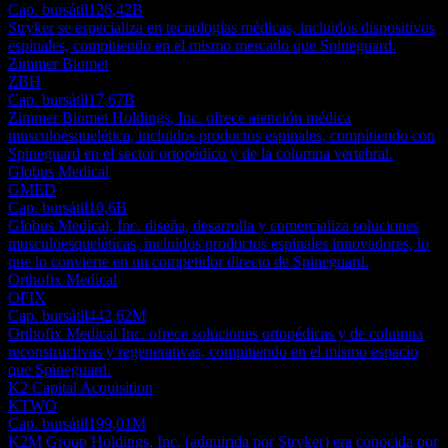
Cap. bursátil
126,42B
Stryker se especializa en tecnologías médicas, incluidos dispositivos
espinales, compitiendo en el mismo mercado que Spineguard.
Zimmer Biomet
ZBH
Cap. bursátil
17,67B
Zimmer Biomet Holdings, Inc. ofrece atención médica
musculoesquelética, incluidos productos espinales, compitiendo con
Spineguard en el sector ortopédico y de la columna vertebral.
Globus Medical
GMED
Cap. bursátil
10,6B
Globus Medical, Inc. diseña, desarrolla y comercializa soluciones
musculoesqueléticas, incluidos productos espinales innovadores, lo
que lo convierte en un competidor directo de Spineguard.
Orthofix Medical
OFIX
Cap. bursátil
442,62M
Orthofix Medical Inc. ofrece soluciones ortopédicas y de columna
reconstructivas y regenerativas, compitiendo en el mismo espacio
que Spineguard.
K2 Capital Acquisition
KTWO
Cap. bursátil
199,01M
K2M Group Holdings, Inc. (adquirida por Stryker) era conocida por