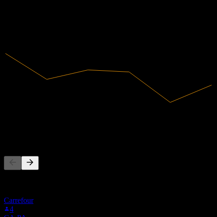
2019
2020
2021
2022
2023
2024
4,65M
Ingresos
-3,08M
Ingreso neto
La gente también sigue
Esta lista se basa en las listas de seguimiento de usuarios de Stock
Events que siguen a ALSGD.PA. No es una recomendación de
inversión.
Carrefour
4