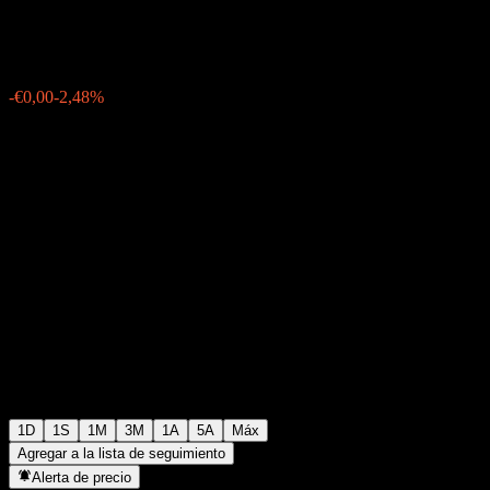
€0,086500
19
-€0,00
-2,48%
Friday 15:19
1D
1S
1M
3M
1A
5A
Máx
Agregar a la lista de seguimiento
Alerta de precio