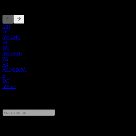
Cotizaciones
MU
DE
6W5.MU
STU
DE
6W5.STU
PA
FR
ALSGD.PA
F
DE
6W5.F
0 Comments
Comparte tus ideas