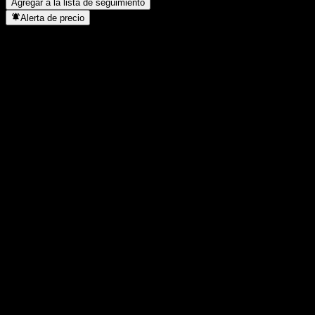
Agregar a la lista de seguimiento
Alerta de precio
Estadísticas
Máximo del día
-
Mínimo del día
-
Máximo 52S
41,08
Mínimo 52S
41,08
Volumen
-
Volumen prom.
-
Cap. bursátil
0
Relación P/E
-
Rendimiento por dividendo
2,59%
Dividendo