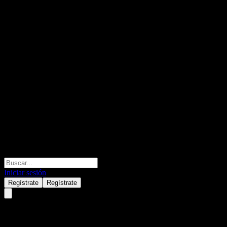
Iniciar sesión
Regístrate
Regístrate
Ares Private Markets Fund -