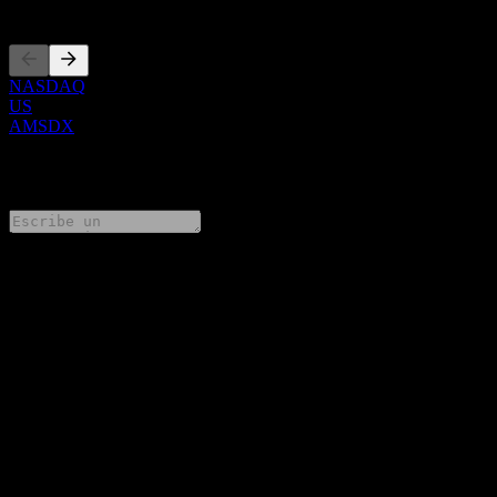
Cotizaciones
NASDAQ
US
AMSDX
0 Comments
Comparte tus ideas
FAQ
¿Cuál es el precio de la acción de Ares Private Markets Fund -
Class D hoy?
▼
¿Cuál es el símbolo de la acción de Ares Private Markets Fund -
Class D?
▼
¿Ares Private Markets Fund - Class D paga dividendos?
▼
¿En qué sector se encuentra Ares Private Markets Fund - Class