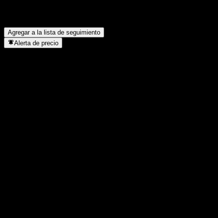
D?
▼
¿Cuándo realizó Ares Private Markets Fund - Class D un split de
acciones?
▼
Agregar a la lista de seguimiento
Alerta de precio