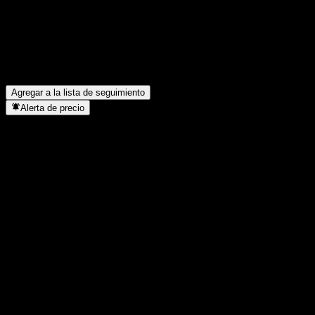
¿Cuál es el precio de la acción de Assteroid hoy?
▼
¿Cuál es el símbolo de la acción de Assteroid?
▼
¿Está subiendo el precio de la acción de Assteroid?
▼
¿En qué sector se encuentra Assteroid?
▼
¿Cuándo realizó Assteroid un split de acciones?
▼
Agregar a la lista de seguimiento
Alerta de precio