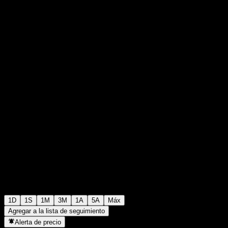
$0,000078
0
+$0,00
+0%
03:50 Hoy
1D
1S
1M
3M
1A
5A
Máx
Agregar a la lista de seguimiento
Alerta de precio