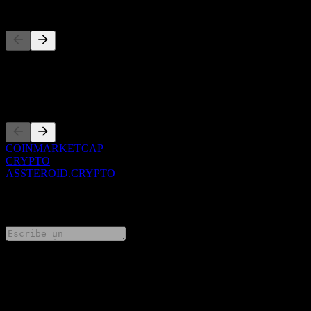
Competidores
Esta lista es un análisis basado en eventos recientes del mercado. No
es una recomendación de inversión.
Cotizaciones
COINMARKETCAP
CRYPTO
ASSTEROID.CRYPTO
0 Comments
Comparte tus ideas
FAQ