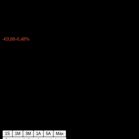
Dividend VTIA EUR R01
€182,57
0
-€0,88
-0,48%
Última semana
1S
1M
3M
1A
5A
Máx