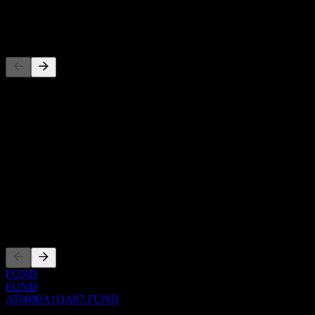
-
Competidores
Esta lista es un análisis basado en eventos recientes del mercado. No
es una recomendación de inversión.
Acerca de
Show more...
CEO
ISIN
AT0000A1QA87
Cotizaciones
FUND
FUND
AT0000A1QA87.FUND