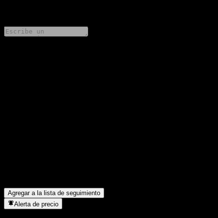
0 Comments
Comparte tus ideas
FAQ
¿Cuál es el precio de la acción de ERSTE Responsible Stock
Dividend VTIA EUR R01 hoy?
▼
¿Cuál es el símbolo de la acción de ERSTE Responsible Stock
Dividend VTIA EUR R01?
▼
¿Está subiendo el precio de la acción de ERSTE Responsible
Stock Dividend VTIA EUR R01?
▼
¿En qué sector se encuentra ERSTE Responsible Stock Dividend
VTIA EUR R01?
▼
¿Cuándo realizó ERSTE Responsible Stock Dividend VTIA
EUR R01 un split de acciones?
▼
Agregar a la lista de seguimiento
Alerta de precio