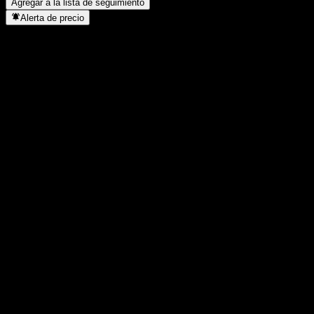
Agregar a la lista de seguimiento
Alerta de precio
Estadísticas
Máximo del día
182,57
Mínimo del día
182,57
Máximo 52S
184,46
Mínimo 52S
142,57
Volumen
-
Volumen prom.
-
Cap. bursátil
0
Relación P/E
-
Rendimiento por dividendo
-
Dividendo