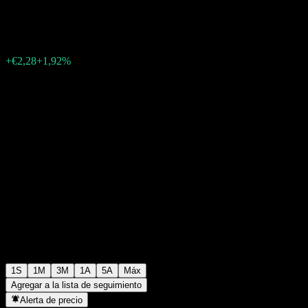
€121,02
0
+€2,28
+1,92%
Última semana
1S
1M
3M
1A
5A
Máx
Agregar a la lista de seguimiento
Alerta de precio