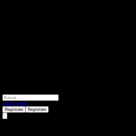
Iniciar sesión
Regístrate
Regístrate
R-Ratio-PazifikAktien (SZ) A