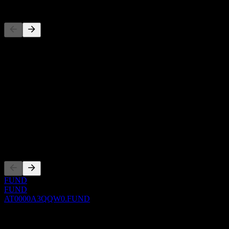
Competidores
Esta lista es un análisis basado en eventos recientes del mercado. No
es una recomendación de inversión.
Acerca de
Show more...
CEO
ISIN
AT0000A3QQW0
Cotizaciones
FUND
FUND
AT0000A3QQW0.FUND
0 Comments