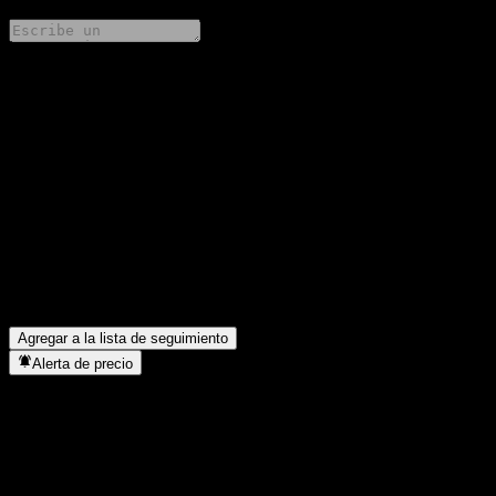
Comparte tus ideas
FAQ
¿Cuál es el precio de la acción de R-Ratio-PazifikAktien (SZ) A
hoy?
▼
¿Cuál es el símbolo de la acción de R-Ratio-PazifikAktien (SZ)
A?
▼
¿En qué sector se encuentra R-Ratio-PazifikAktien (SZ) A?
▼
¿Cuándo realizó R-Ratio-PazifikAktien (SZ) A un split de
acciones?
▼
Agregar a la lista de seguimiento
Alerta de precio